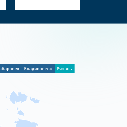
абаровск
Владивосток
Рязань