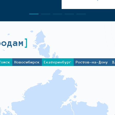
родам
Томск
Новосибирск
Екатеринбург
Ростов-на-Дону
Х