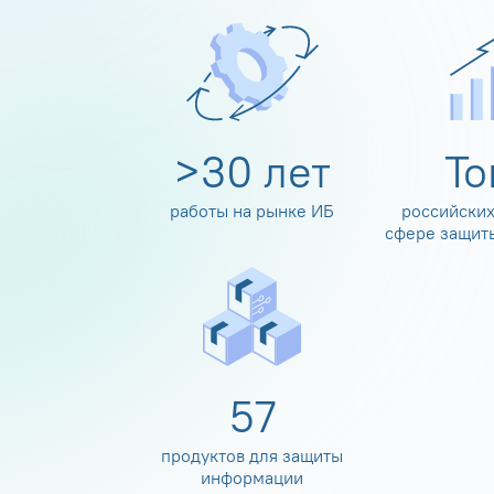
>
30
лет
Т
работы на рынке ИБ
российских
сфере защит
60
продуктов для защиты
информации