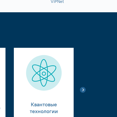
ViPNet
Квантовые
е
Тестиро
технологии