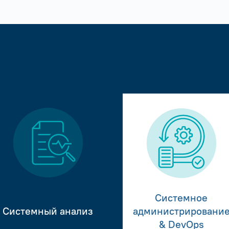
Системное
Системный анализ
администрировани
& DevOps