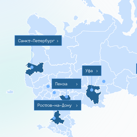
Санкт-Петербург
>
Уфа
>
Пенза
>
Ростов-на-Дону
>