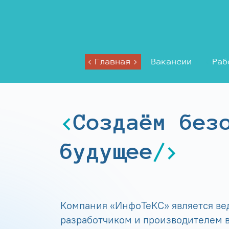
Главная
Вакансии
Раб
Создаём без
будущее
Компания «ИнфоТеКС» является в
разработчиком и производителем в