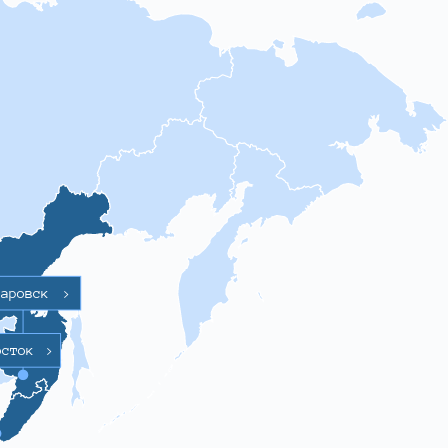
баровск
>
осток
>