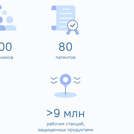
00
80
дников
патентов
>
10
млн
рабочих станций,
защищенных продуктами