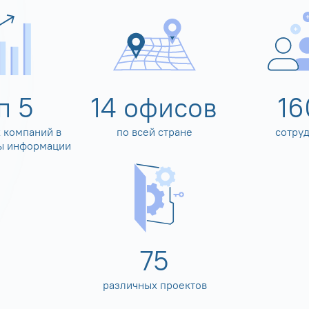
оп
5
14
офисов
16
 компаний в
по всей стране
сотру
ы информации
80
различных проектов