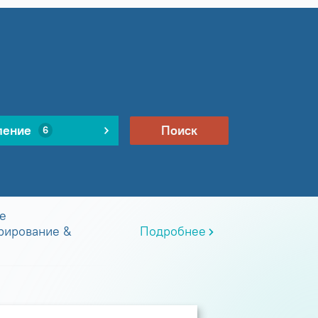
ление
Поиск
6
е
рирование &
Подробнее