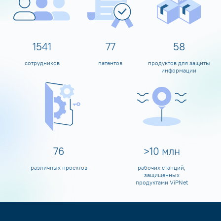
1600
80
60
сотрудников
патентов
продуктов для защиты
информации
80
>
10
млн
различных проектов
рабочих станций,
защищенных
продуктами ViPNet