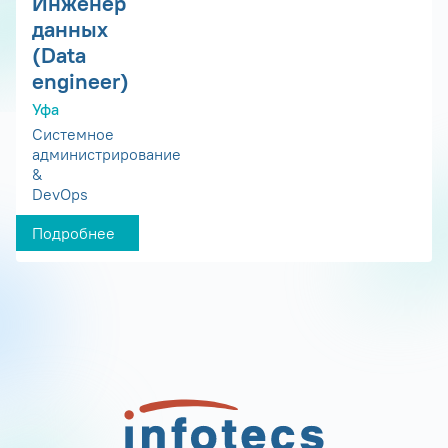
Инженер
данных
(Data
engineer)
Уфа
Системное
администрирование
&
DevOps
Подробнее