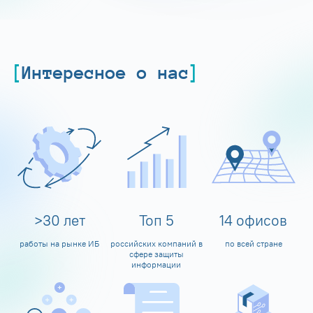
Интересное о нас
>
30
лет
Топ
5
14
офисов
работы на рынке ИБ
российских компаний в
по всей стране
сфере защиты
информации