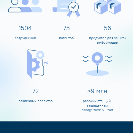
1600
80
60
сотрудников
патентов
продуктов для защиты
информации
80
>
10
млн
различных проектов
рабочих станций,
защищенных
продуктами ViPNet