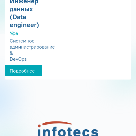
Инженер
данных
(Data
engineer)
Уфа
Системное
администрирование
&
DevOps
Подробнее