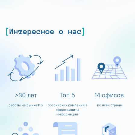
Интересное о нас
>
30
лет
Топ
5
14
офисов
работы на рынке ИБ
российских компаний в
по всей стране
сфере защиты
информации