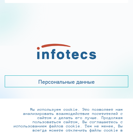
Персональные данные
Мы используем cookie. Это позволяет нам
+7 (495) 737-6192, 8-800-250-0-260
анализировать взаимодействие посетителей с
practice@infotecs.ru
,
hr@infotecs.ru
сайтом и делать его лучше. Продолжая
пользоваться сайтом, Вы соглашаетесь с
127273, г. Москва, Отрадная ул., 2Б строение 1
использованием файлов cookie. Тем не менее, Вы
всегда можете отключить файлы cookie в