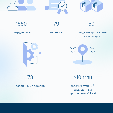
1600
80
60
сотрудников
патентов
продуктов для защиты
информации
80
>
10
млн
различных проектов
рабочих станций,
защищенных
продуктами ViPNet