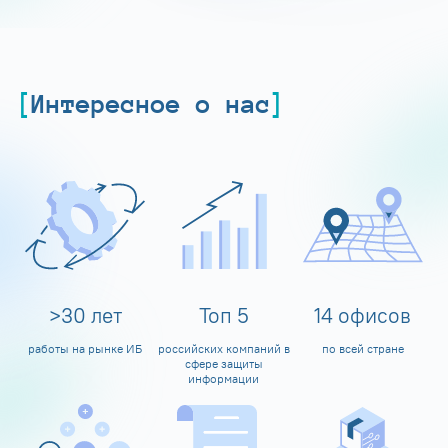
Интересное о нас
>
30
лет
Топ
5
14
офисов
работы на рынке ИБ
российских компаний в
по всей стране
сфере защиты
информации