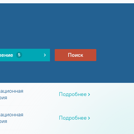
ление
Поиск
5
ационная
Подробнее
рия
ационная
Подробнее
рия