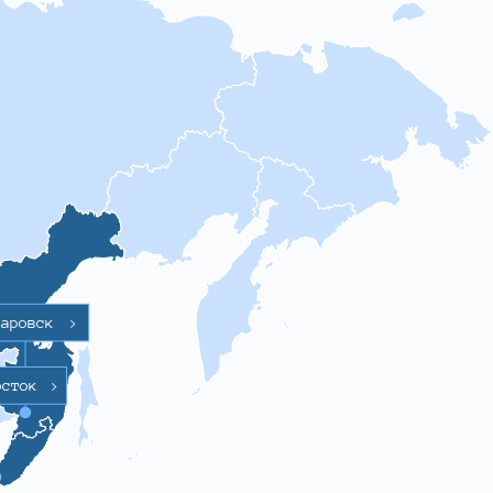
баровск
>
осток
>