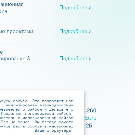
ационная
Подробнее
рия
ие проектами
Подробнее
е
рирование &
Подробнее
ьзуем cookie. Это позволяет нам
анализировать взаимодействие
сетителей с сайтом и делать его
+7 (495) 737-6192, 8-800-250-0-260
 Продолжая пользоваться сайтом,
practice@infotecs.ru
,
hr@infotecs.ru
шаетесь с использованием файлов
 Тем не менее, Вы всегда можете
127273, г. Москва, Отрадная ул., 2Б
ючить файлы cookie в настройках
Вашего браузера.
строение 1