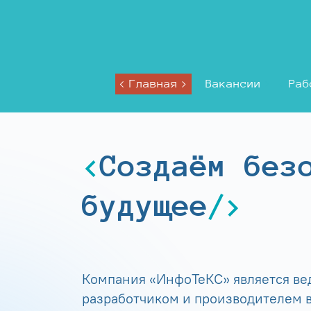
Главная
Вакансии
Раб
Создаём без
будущее
Компания «ИнфоТеКС» является в
разработчиком и производителем в