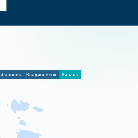
абаровск
Владивосток
Рязань