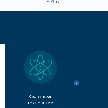
ViPNet
Квантовые
е
Тестиро
технологии