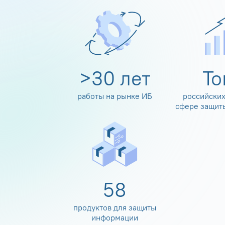
>
30
лет
Т
работы на рынке ИБ
российских
сфере защит
60
продуктов для защиты
информации