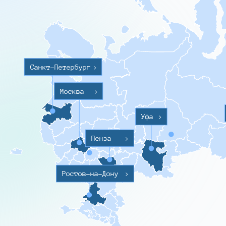
Санкт-Петербург
>
Москва
>
Уфа
>
Пенза
>
Ростов-на-Дону
>