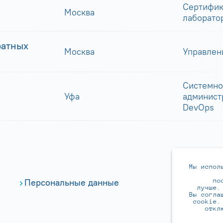
Сертифик
Москва
лаборато
ратных
Москва
Управлен
Системно
Уфа
админист
DevOps
Мы испол
по
Персональные данные
лучше.
Вы согла
cookie.
откл