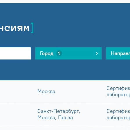
нсиям
Город
Направ
9
Сертифик
Москва
лаборато
Санкт-Петербург,
Сертифик
Москва, Пенза
лаборато