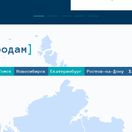
родам
Томск
Новосибирск
Екатеринбург
Ростов-на-Дону
Х