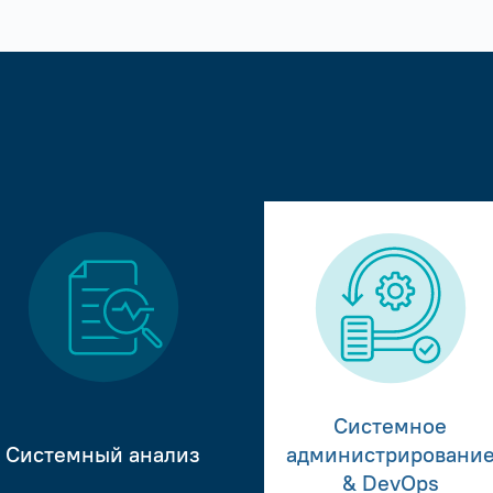
Системное
Системный анализ
администрировани
& DevOps