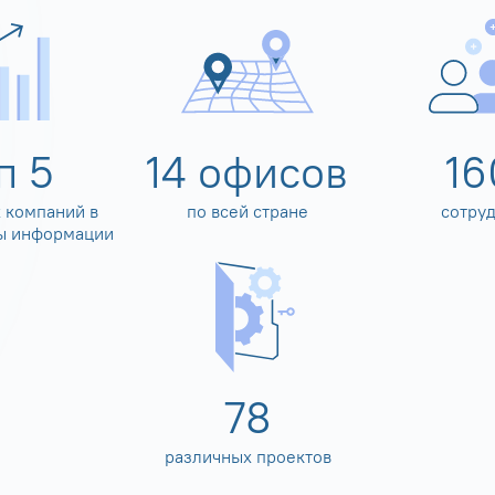
оп
5
14
офисов
16
 компаний в
по всей стране
сотру
ы информации
80
различных проектов