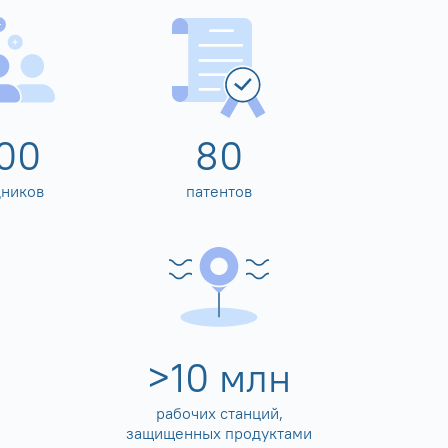
00
80
дников
патентов
>
10
млн
рабочих станций,
защищенных продуктами