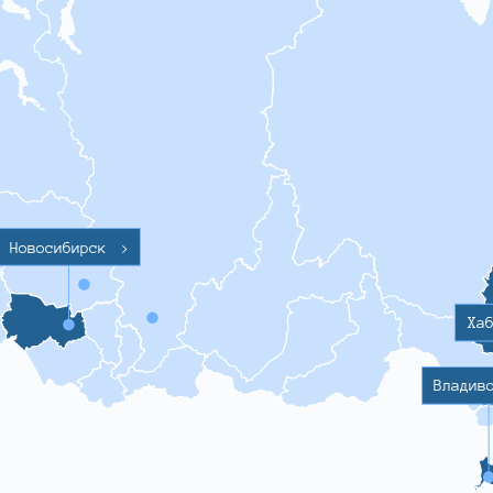
Новосибирск
>
Ха
Владив