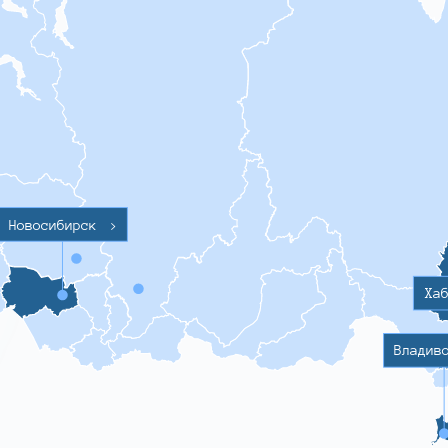
Новосибирск
>
Ха
Владив