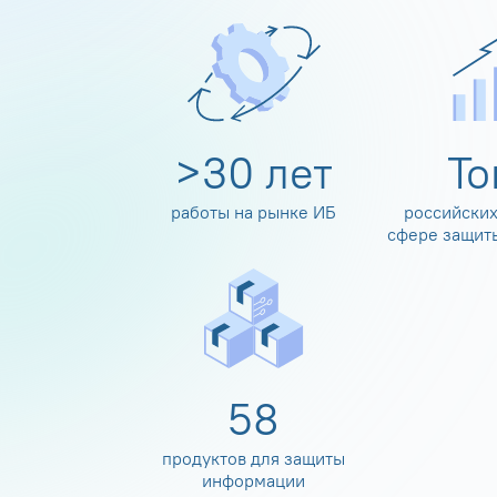
>
30
лет
Т
работы на рынке ИБ
российских
сфере защит
60
продуктов для защиты
информации