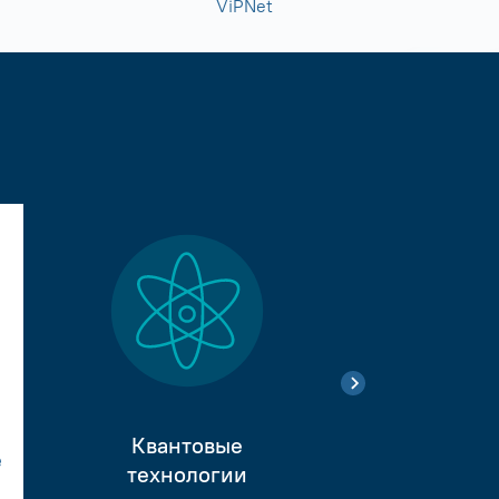
ViPNet
Квантовые
е
Тестиро
технологии