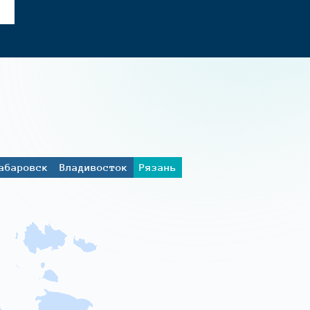
абаровск
Владивосток
Рязань