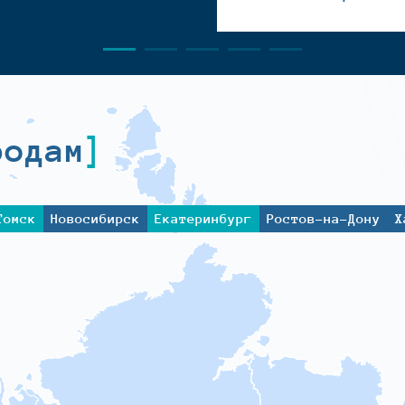
родам
Томск
Новосибирск
Екатеринбург
Ростов-на-Дону
Х