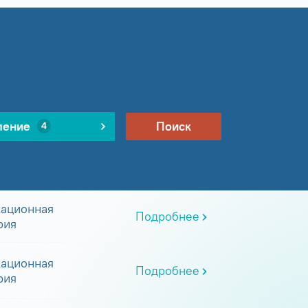
ление
Поиск
4
ационная
Подробнее
рия
ационная
Подробнее
рия