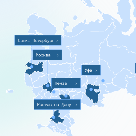
Санкт-Петербург
>
Москва
>
Уфа
>
Пенза
>
Ростов-на-Дону
>