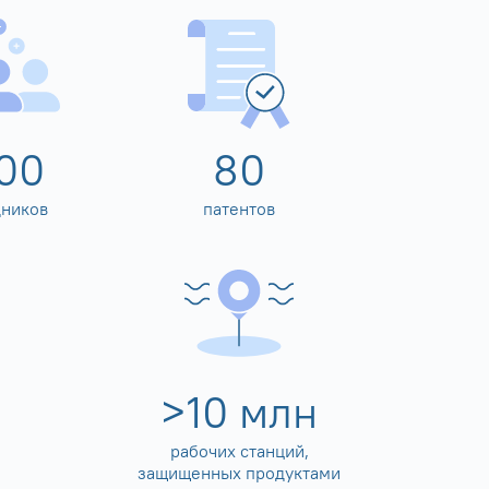
00
80
дников
патентов
>
10
млн
рабочих станций,
защищенных продуктами