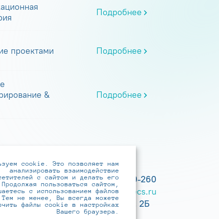
ационная
Подробнее
рия
ие проектами
Подробнее
е
рирование &
Подробнее
ьзуем cookie. Это позволяет нам
анализировать взаимодействие
сетителей с сайтом и делать его
+7 (495) 737-6192, 8-800-250-0-260
 Продолжая пользоваться сайтом,
practice@infotecs.ru
,
hr@infotecs.ru
шаетесь с использованием файлов
 Тем не менее, Вы всегда можете
127273, г. Москва, Отрадная ул., 2Б
ючить файлы cookie в настройках
Вашего браузера.
строение 1