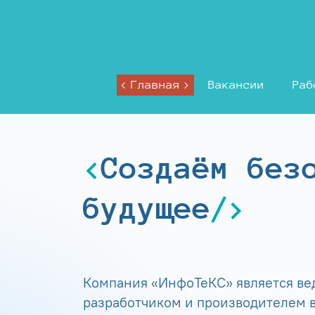
Главная
Вакансии
Раб
Создаём без
будущее
Компания «ИнфоТеКС» является в
разработчиком и производителем в