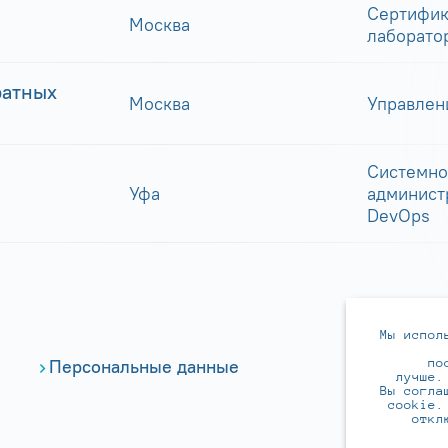
Сертифик
Москва
лаборато
ратных
Москва
Управлен
Системно
Уфа
админист
DevOps
Мы испол
по
Персональные данные
лучше.
Вы согла
cookie.
откл