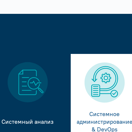
Системное
Системный анализ
администрировани
& DevOps