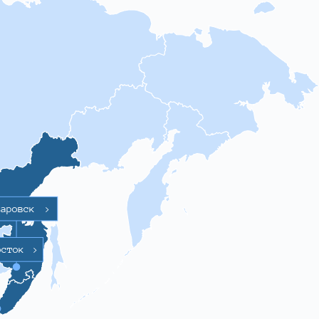
баровск
>
осток
>