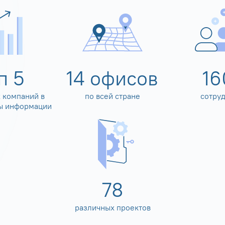
оп
5
14
офисов
16
 компаний в
по всей стране
сотру
ы информации
80
различных проектов