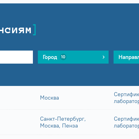
нсиям
Город
Направ
10
Сертифик
Москва
лаборато
Санкт-Петербург,
Сертифик
Москва, Пенза
лаборато