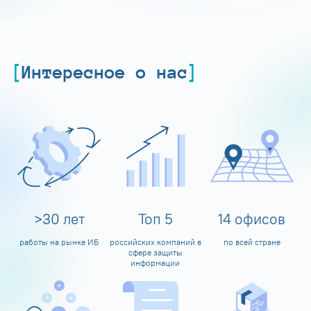
Интересное о нас
>
30
лет
Топ
5
14
офисов
работы на рынке ИБ
российских компаний в
по всей стране
сфере защиты
информации