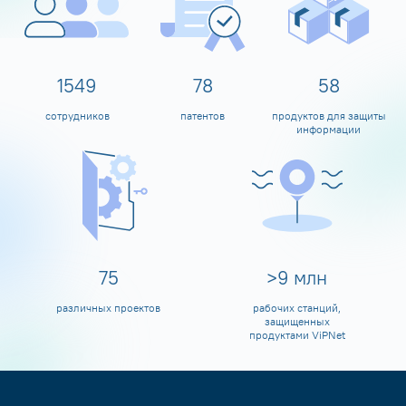
1600
80
60
сотрудников
патентов
продуктов для защиты
информации
80
>
10
млн
различных проектов
рабочих станций,
защищенных
продуктами ViPNet