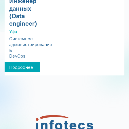
Инженер
данных
(Data
engineer)
Уфа
Системное
администрирование
&
DevOps
Подробнее