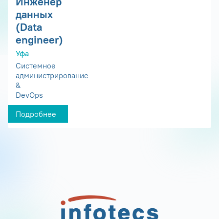
Инженер
данных
(Data
engineer)
Уфа
Системное
администрирование
&
DevOps
Подробнее