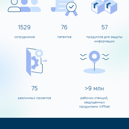
1600
80
60
сотрудников
патентов
продуктов для защиты
информации
80
>
10
млн
различных проектов
рабочих станций,
защищенных
продуктами ViPNet