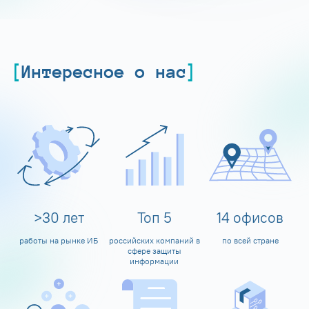
Интересное о нас
>
30
лет
Топ
5
14
офисов
работы на рынке ИБ
российских компаний в
по всей стране
сфере защиты
информации