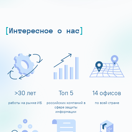
Интересное о нас
>
30
лет
Топ
5
14
офисов
работы на рынке ИБ
российских компаний в
по всей стране
сфере защиты
информации