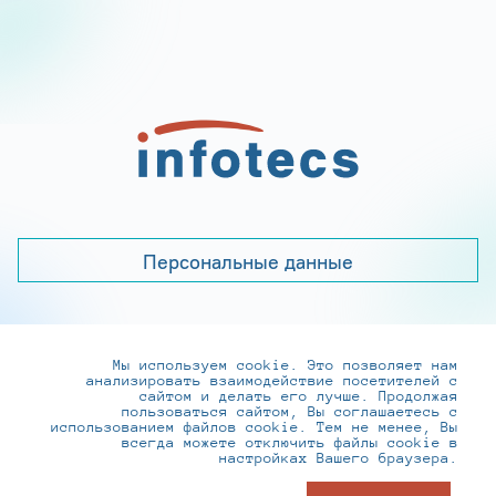
Персональные данные
Мы используем cookie. Это позволяет нам
+7 (495) 737-6192, 8-800-250-0-260
анализировать взаимодействие посетителей с
practice@infotecs.ru
,
hr@infotecs.ru
сайтом и делать его лучше. Продолжая
пользоваться сайтом, Вы соглашаетесь с
127273, г. Москва, Отрадная ул., 2Б строение 1
использованием файлов cookie. Тем не менее, Вы
всегда можете отключить файлы cookie в
настройках Вашего браузера.
© ИнфоТеКС 2020-2026