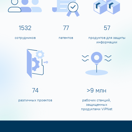
1600
80
60
сотрудников
патентов
продуктов для защиты
информации
80
>
10
млн
различных проектов
рабочих станций,
защищенных
продуктами ViPNet