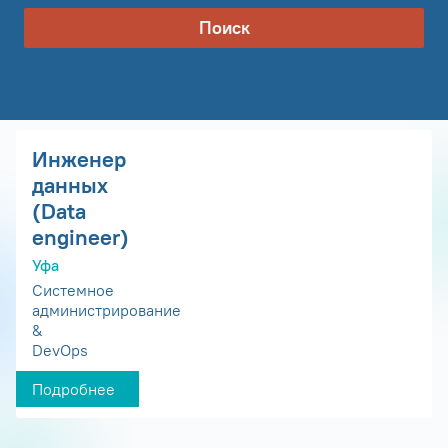
Поиск
Инженер
данных
(Data
engineer)
Уфа
Системное
администрирование
&
DevOps
Подробнее