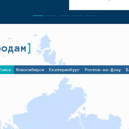
родам
Томск
Новосибирск
Екатеринбург
Ростов-на-Дону
Х