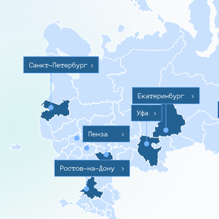
Санкт-Петербург
>
Екатеринбург
>
Уфа
>
Пенза
>
Ростов-на-Дону
>