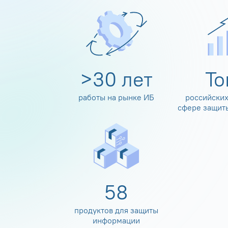
>
30
лет
Т
работы на рынке ИБ
российских
сфере защит
60
продуктов для защиты
информации