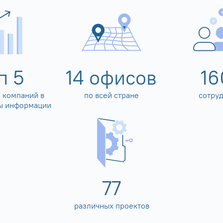
оп
5
14
офисов
16
 компаний в
по всей стране
сотру
ы информации
80
различных проектов