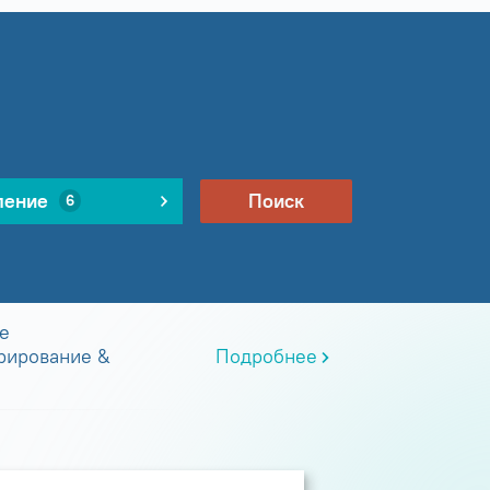
ление
Поиск
6
е
рирование &
Подробнее