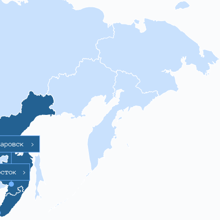
баровск
>
осток
>