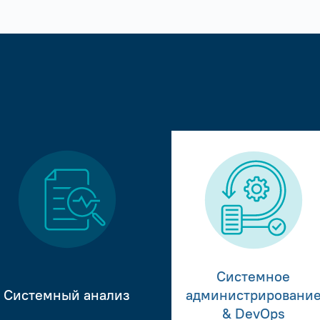
Системное
Системный анализ
администрировани
& DevOps