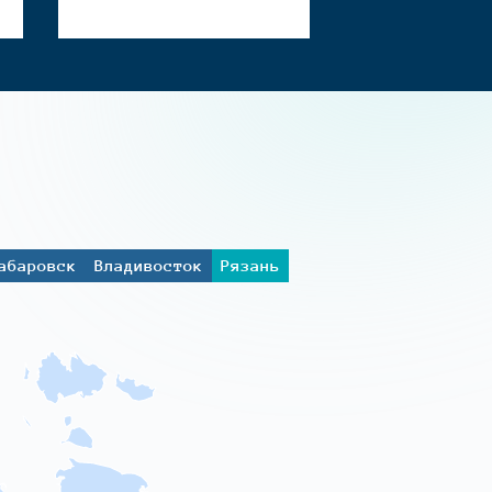
абаровск
Владивосток
Рязань