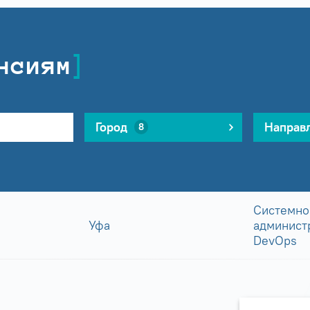
нсиям
Город
Направ
8
Системно
Уфа
админист
DevOps