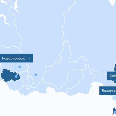
Новосибирск
>
Ха
Владив