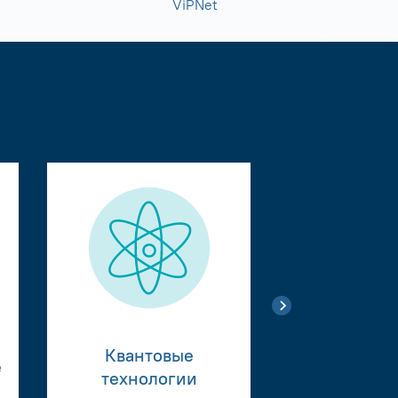
ViPNet
Квантовые
е
Тестиро
технологии