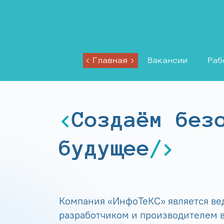
Главная
Вакансии
Раб
Создаём без
будущее
Компания «ИнфоТеКС» является в
разработчиком и производителем в