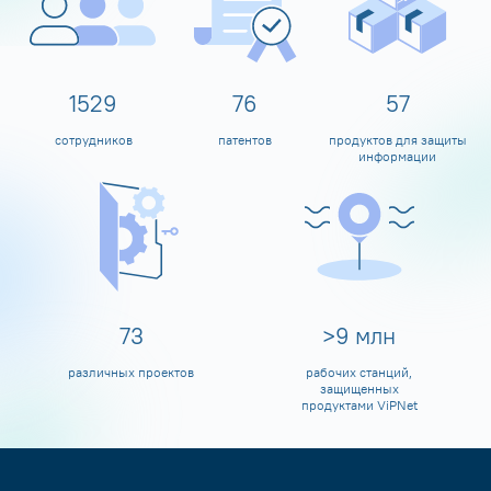
1600
80
60
сотрудников
патентов
продуктов для защиты
информации
80
>
10
млн
различных проектов
рабочих станций,
защищенных
продуктами ViPNet