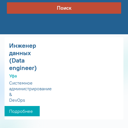
Поиск
Инженер
данных
(Data
engineer)
Уфа
Системное
администрирование
&
DevOps
Подробнее