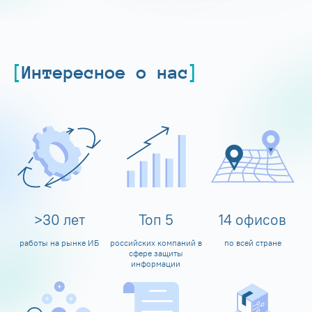
Интересное о нас
>
30
лет
Топ
5
14
офисов
работы на рынке ИБ
российских компаний в
по всей стране
сфере защиты
информации