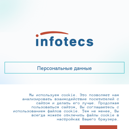
Персональные данные
Мы используем cookie. Это позволяет нам
+7 (495) 737-6192, 8-800-250-0-260
анализировать взаимодействие посетителей с
practice@infotecs.ru
,
hr@infotecs.ru
сайтом и делать его лучше. Продолжая
пользоваться сайтом, Вы соглашаетесь с
127273, г. Москва, Отрадная ул., 2Б строение 1
использованием файлов cookie. Тем не менее, Вы
всегда можете отключить файлы cookie в
настройках Вашего браузера.
© ИнфоТеКС 2020-2026