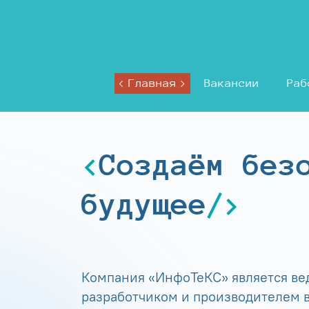
Главная
Вакансии
Раб
Создаём без
будущее
Компания «ИнфоТеКС» является в
разработчиком и производителем в