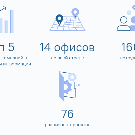
оп
5
14
офисов
16
 компаний в
по всей стране
сотру
ы информации
80
различных проектов