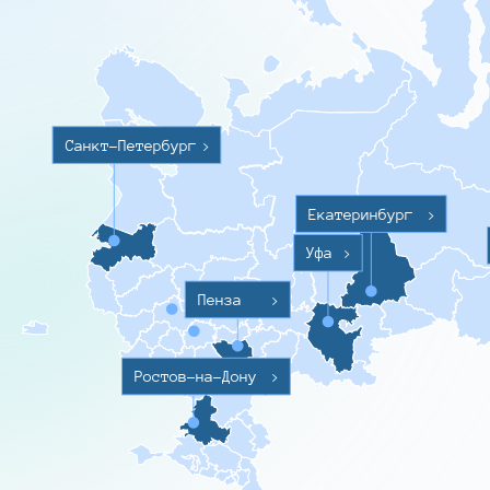
Санкт-Петербург
>
Екатеринбург
>
Уфа
>
Пенза
>
Ростов-на-Дону
>