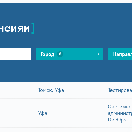
нсиям
Город
Направ
8
Томск, Уфа
Тестиров
Системно
Уфа
админист
DevOps