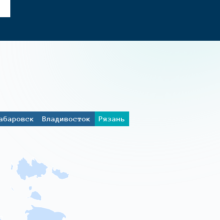
абаровск
Владивосток
Рязань