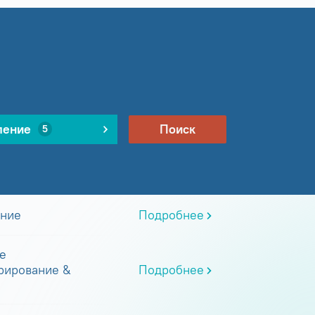
ление
Поиск
5
ание
Подробнее
е
рирование &
Подробнее