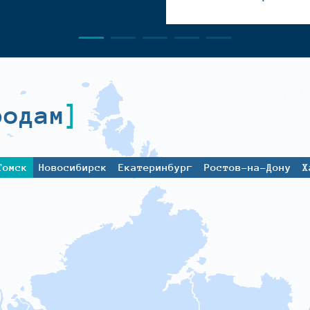
родам
Томск
Новосибирск
Екатеринбург
Ростов-на-Дону
Х