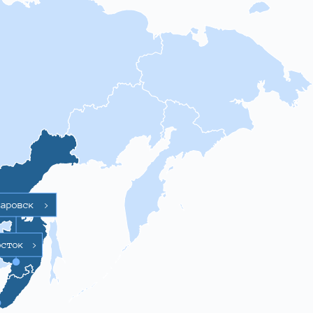
баровск
>
осток
>