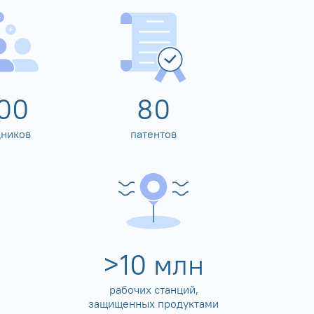
00
80
дников
патентов
>
10
млн
рабочих станций,
защищенных продуктами