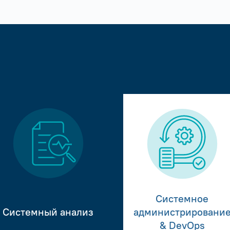
Системное
Системный анализ
администрировани
& DevOps