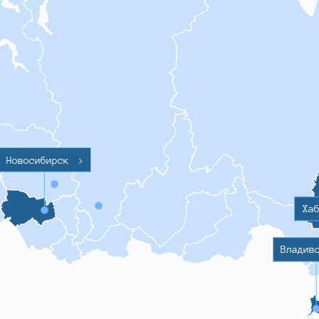
Новосибирск
>
Ха
Владив