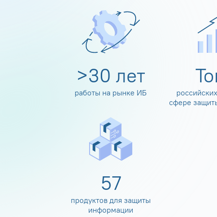
>
30
лет
Т
работы на рынке ИБ
российских
сфере защит
60
продуктов для защиты
информации