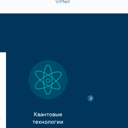
ViPNet
Квантовые
е
Тестиро
технологии