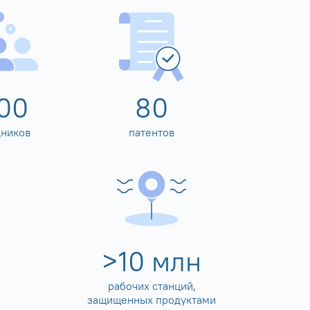
00
80
дников
патентов
>
10
млн
рабочих станций,
защищенных продуктами