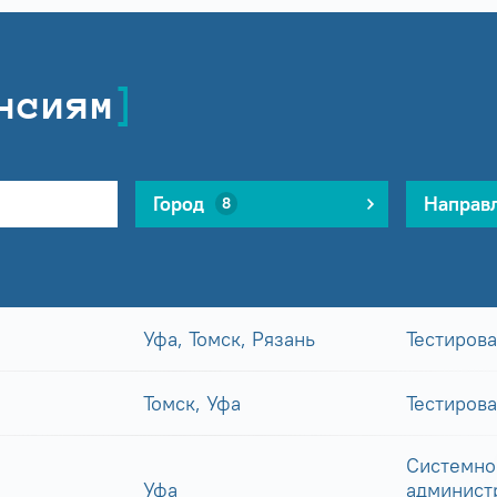
нсиям
Город
Направ
8
Уфа, Томск, Рязань
Тестиров
Томск, Уфа
Тестиров
Системно
Уфа
админист