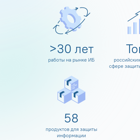
>
30
лет
Т
работы на рынке ИБ
российских
сфере защит
60
продуктов для защиты
информации