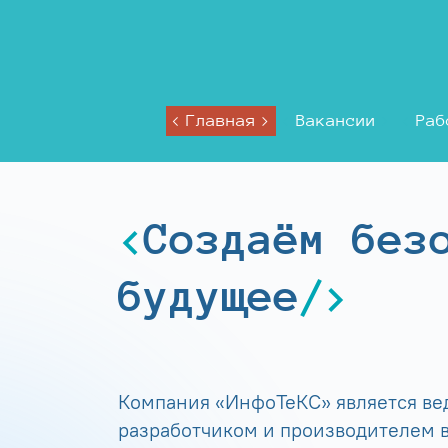
Главная
Вакансии
Раб
Создаём без
будущее
Компания «ИнфоТеКС» является в
разработчиком и производителем в