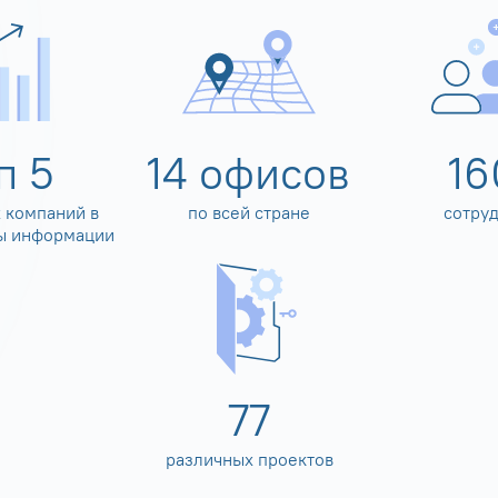
оп
5
14
офисов
16
 компаний в
по всей стране
сотру
ы информации
80
различных проектов