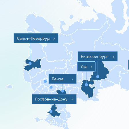
Санкт-Петербург
>
Екатеринбург
>
Уфа
>
Пенза
>
Ростов-на-Дону
>