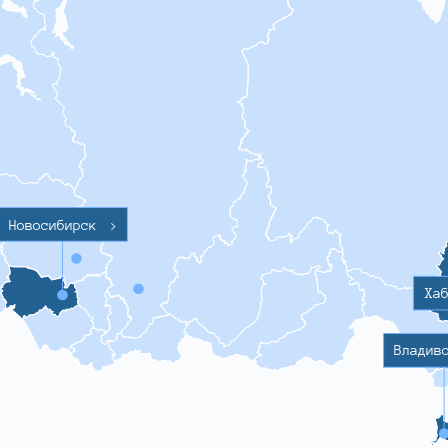
Новосибирск
>
Ха
Владив