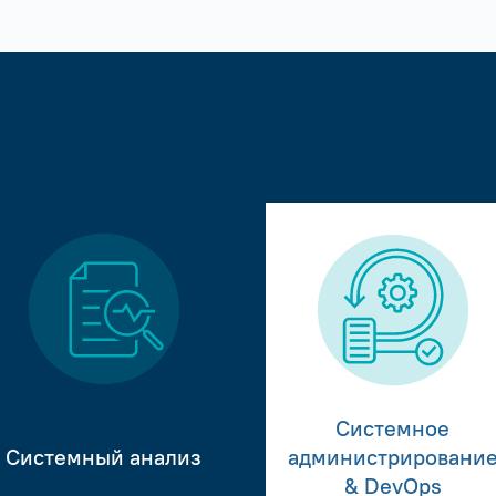
Системное
Системный анализ
администрировани
& DevOps