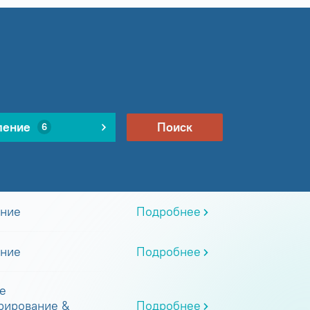
ление
Поиск
6
ание
Подробнее
ание
Подробнее
е
рирование &
Подробнее