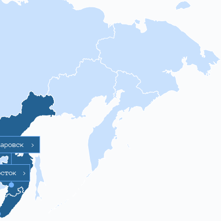
баровск
>
осток
>