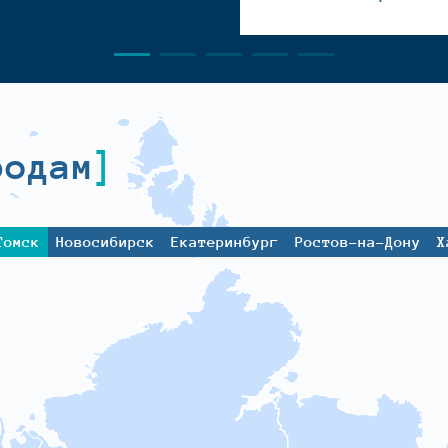
родам
Томск
Новосибирск
Екатеринбург
Ростов-на-Дону
Х