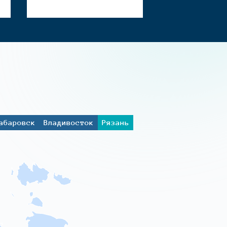
абаровск
Владивосток
Рязань