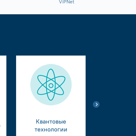
ViPNet
Квантовые
е
Тестиро
технологии