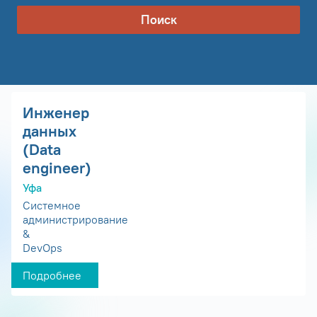
Поиск
Инженер
данных
(Data
engineer)
Уфа
Системное
администрирование
&
DevOps
Подробнее