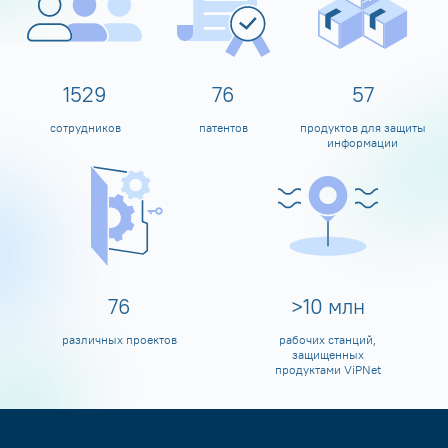
1600
80
60
сотрудников
патентов
продуктов для защиты
информации
80
>
10
млн
различных проектов
рабочих станций,
защищенных
продуктами ViPNet