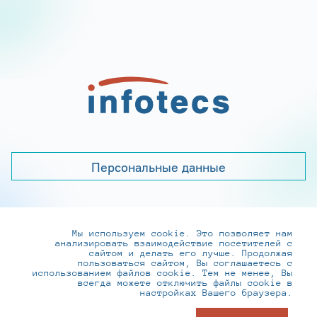
Персональные данные
Мы используем cookie. Это позволяет нам
+7 (495) 737-6192, 8-800-250-0-260
анализировать взаимодействие посетителей с
practice@infotecs.ru
,
hr@infotecs.ru
сайтом и делать его лучше. Продолжая
пользоваться сайтом, Вы соглашаетесь с
127273, г. Москва, Отрадная ул., 2Б строение 1
использованием файлов cookie. Тем не менее, Вы
всегда можете отключить файлы cookie в
настройках Вашего браузера.
© ИнфоТеКС 2020-2026