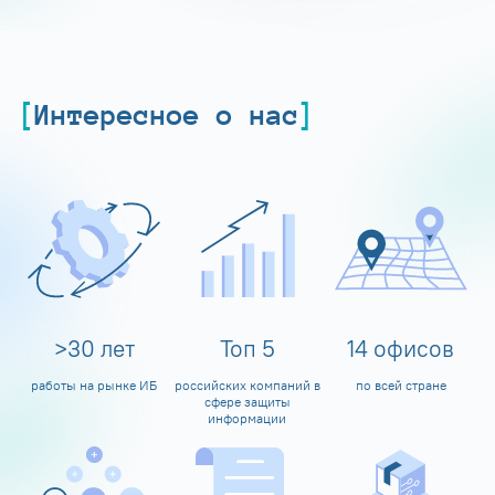
Интересное о нас
>
30
лет
Топ
5
14
офисов
работы на рынке ИБ
российских компаний в
по всей стране
сфере защиты
информации