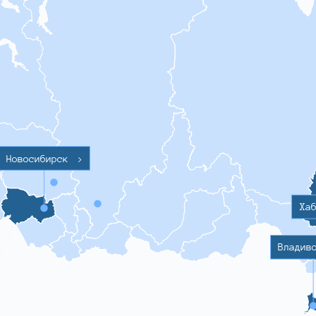
Новосибирск
>
Ха
Владив