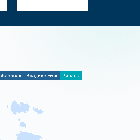
абаровск
Владивосток
Рязань