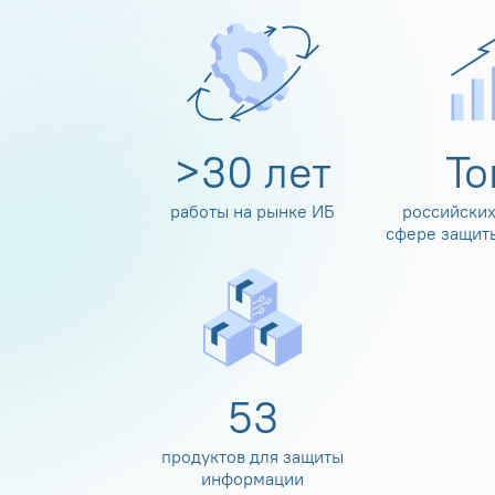
>
30
лет
Т
работы на рынке ИБ
российских
сфере защит
60
продуктов для защиты
информации