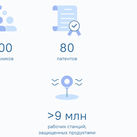
00
80
дников
патентов
>
10
млн
рабочих станций,
защищенных продуктами