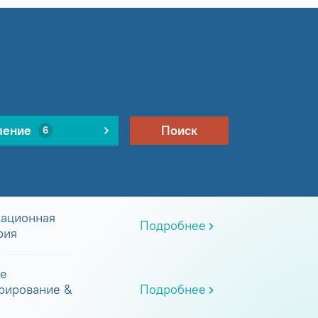
ление
Поиск
6
ационная
Подробнее
рия
е
рирование &
Подробнее