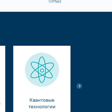
ViPNet
Квантовые
е
Тестиро
технологии