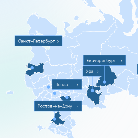
Санкт-Петербург
>
Екатеринбург
>
Уфа
>
Пенза
>
Ростов-на-Дону
>