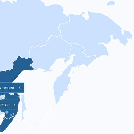
баровск
>
осток
>