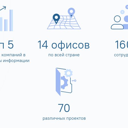
оп
5
14
офисов
16
 компаний в
по всей стране
сотру
ы информации
80
различных проектов