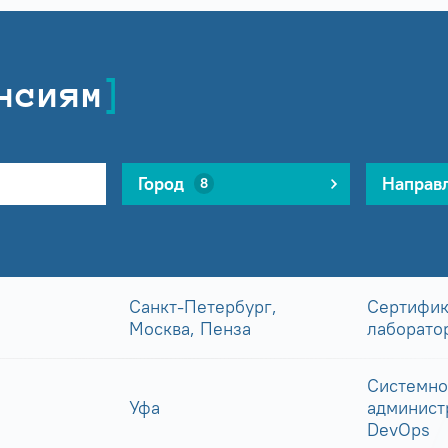
нсиям
Город
Направ
8
Санкт-Петербург,
Сертифик
Москва, Пенза
лаборато
Системно
Уфа
админист
DevOps