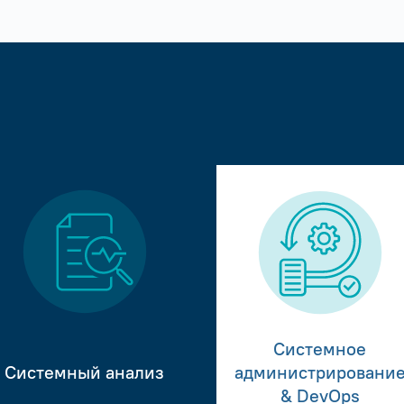
Системное
Системный анализ
администрировани
& DevOps