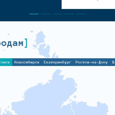
родам
Томск
Новосибирск
Екатеринбург
Ростов-на-Дону
Х