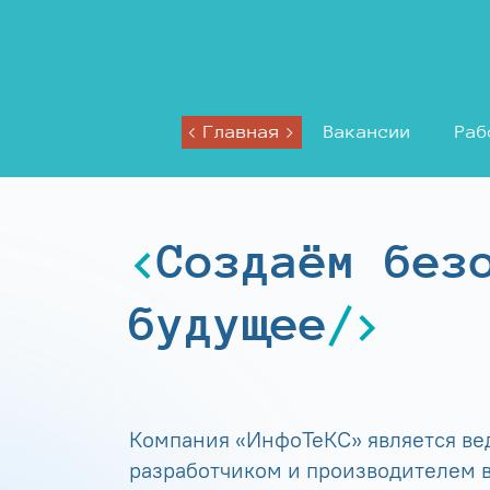
Главная
Вакансии
Раб
Создаём без
будущее
Компания «ИнфоТеКС» является в
разработчиком и производителем в