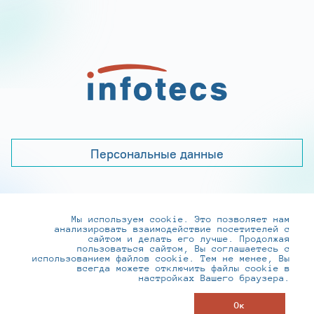
Персональные данные
Мы используем cookie. Это позволяет нам
+7 (495) 737-6192, 8-800-250-0-260
анализировать взаимодействие посетителей с
practice@infotecs.ru
,
hr@infotecs.ru
сайтом и делать его лучше. Продолжая
пользоваться сайтом, Вы соглашаетесь с
127273, г. Москва, Отрадная ул., 2Б строение 1
использованием файлов cookie. Тем не менее, Вы
всегда можете отключить файлы cookie в
настройках Вашего браузера.
© ИнфоТеКС 2020-2026
Ок