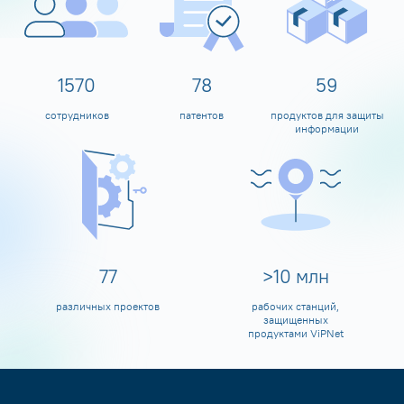
1600
80
60
сотрудников
патентов
продуктов для защиты
информации
80
>
10
млн
различных проектов
рабочих станций,
защищенных
продуктами ViPNet