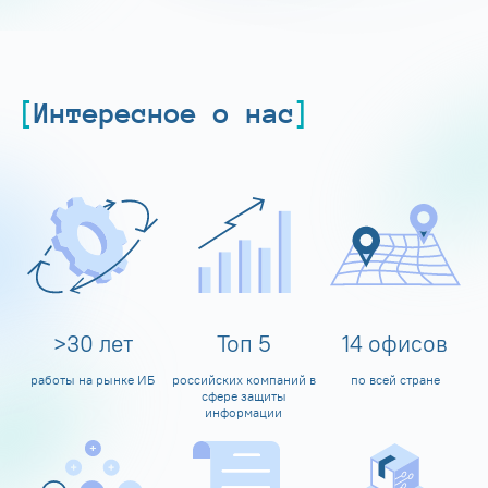
Интересное о нас
>
30
лет
Топ
5
14
офисов
работы на рынке ИБ
российских компаний в
по всей стране
сфере защиты
информации