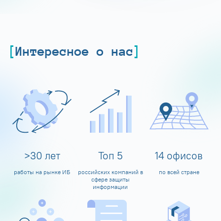
Интересное о нас
>
30
лет
Топ
5
14
офисов
работы на рынке ИБ
российских компаний в
по всей стране
сфере защиты
информации