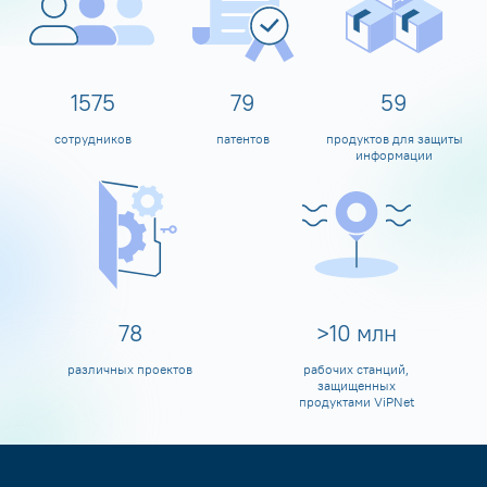
1600
80
60
сотрудников
патентов
продуктов для защиты
информации
80
>
10
млн
различных проектов
рабочих станций,
защищенных
продуктами ViPNet