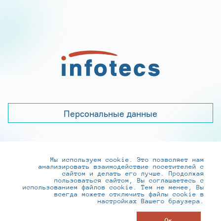
Персональные данные
Мы используем cookie. Это позволяет нам
+7 (495) 737-6192, 8-800-250-0-260
анализировать взаимодействие посетителей с
practice@infotecs.ru
,
hr@infotecs.ru
сайтом и делать его лучше. Продолжая
пользоваться сайтом, Вы соглашаетесь с
127273, г. Москва, Отрадная ул., 2Б строение 1
использованием файлов cookie. Тем не менее, Вы
всегда можете отключить файлы cookie в
настройках Вашего браузера.
© ИнфоТеКС 2020-2026
Ок