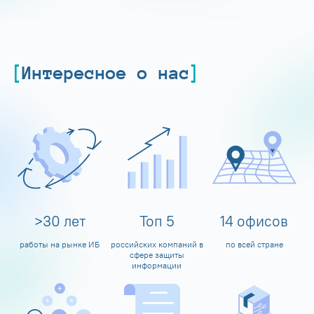
Интересное о нас
>
30
лет
Топ
5
14
офисов
работы на рынке ИБ
российских компаний в
по всей стране
сфере защиты
информации