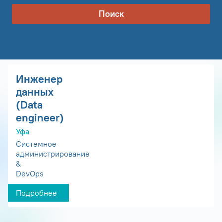
Поиск
Инженер
данных
(Data
engineer)
Уфа
Системное
администрирование
&
DevOps
Подробнее