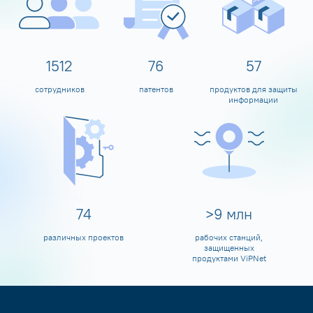
1600
80
60
сотрудников
патентов
продуктов для защиты
информации
80
>
10
млн
различных проектов
рабочих станций,
защищенных
продуктами ViPNet