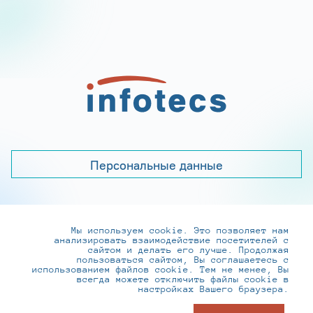
Персональные данные
Мы используем cookie. Это позволяет нам
+7 (495) 737-6192, 8-800-250-0-260
анализировать взаимодействие посетителей с
practice@infotecs.ru
,
hr@infotecs.ru
сайтом и делать его лучше. Продолжая
пользоваться сайтом, Вы соглашаетесь с
127273, г. Москва, Отрадная ул., 2Б строение 1
использованием файлов cookie. Тем не менее, Вы
всегда можете отключить файлы cookie в
настройках Вашего браузера.
© ИнфоТеКС 2020-2026