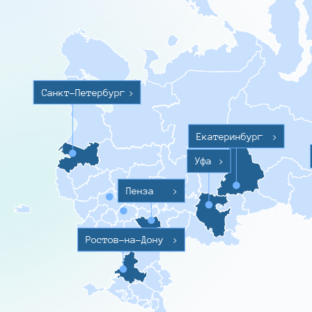
Санкт-Петербург
>
Екатеринбург
>
Уфа
>
Пенза
>
Ростов-на-Дону
>