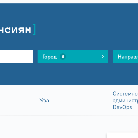
нсиям
Город
Направ
8
Системно
Уфа
админист
DevOps