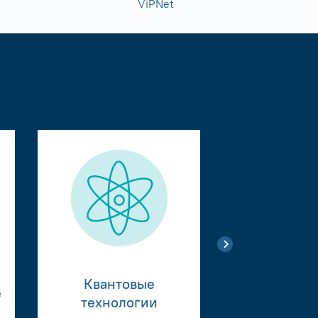
ViPNet
Квантовые
е
Тестиро
технологии