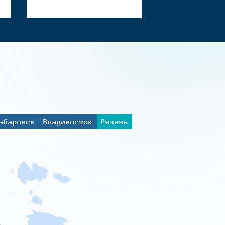
абаровск
Владивосток
Рязань