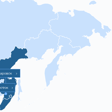
баровск
>
осток
>