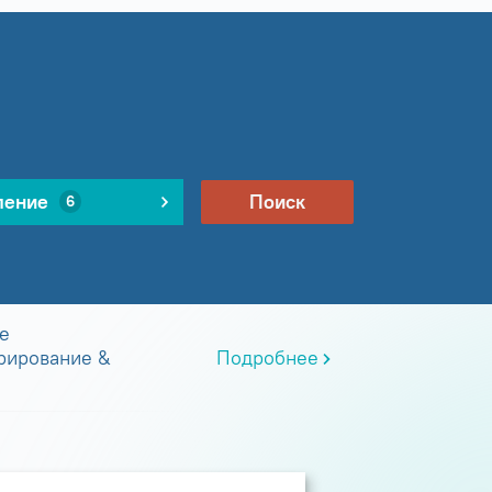
ление
Поиск
6
е
рирование &
Подробнее