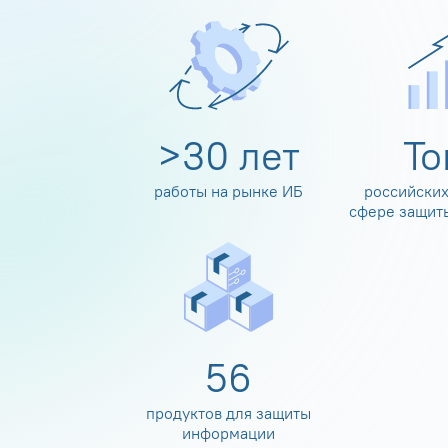
>
30
лет
Т
работы на рынке ИБ
российских
сфере защит
60
продуктов для защиты
информации