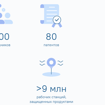
00
80
дников
патентов
>
10
млн
рабочих станций,
защищенных продуктами