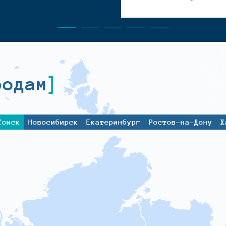
родам
Томск
Новосибирск
Екатеринбург
Ростов-на-Дону
Х