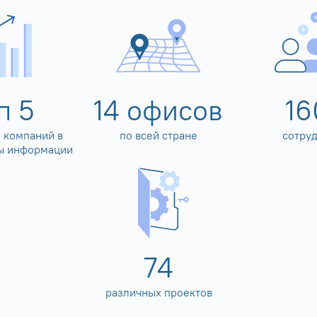
оп
5
14
офисов
16
 компаний в
по всей стране
сотру
ы информации
80
различных проектов