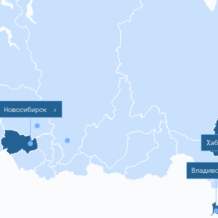
Новосибирск
>
Ха
Владив