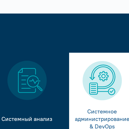
Системное
Системный анализ
администрировани
& DevOps