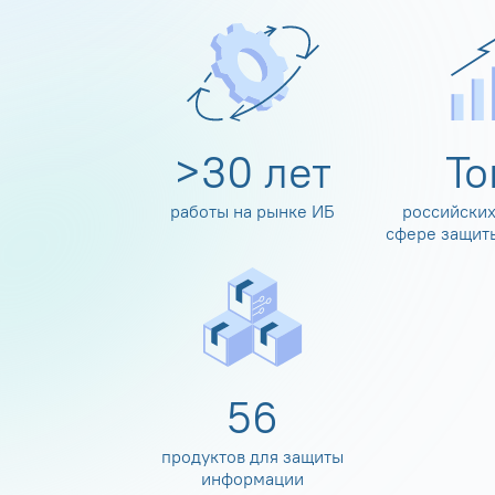
>
30
лет
Т
работы на рынке ИБ
российских
сфере защит
60
продуктов для защиты
информации