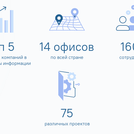
оп
5
14
офисов
16
 компаний в
по всей стране
сотру
ы информации
80
различных проектов