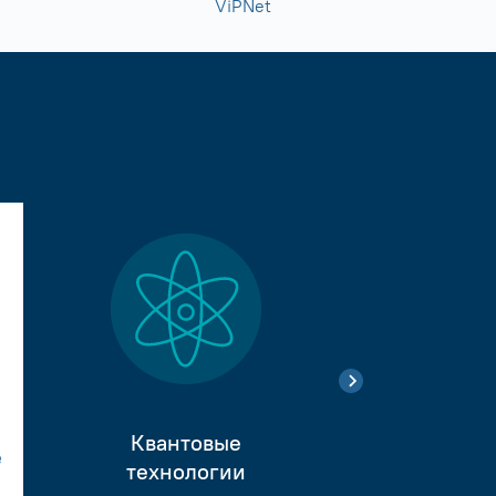
ViPNet
Квантовые
е
Тестиро
технологии