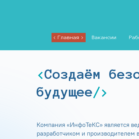
Главная
Вакансии
Раб
Создаём без
будущее
Компания «ИнфоТеКС» является в
разработчиком и производителем в