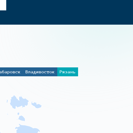
абаровск
Владивосток
Рязань