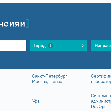
нсиям
Город
Направ
8
Санкт-Петербург,
Сертифик
Москва, Пенза
лаборато
Системно
Уфа
админист
DevOps