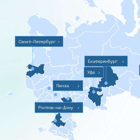
Санкт-Петербург
>
Екатеринбург
>
Уфа
>
Пенза
>
Ростов-на-Дону
>