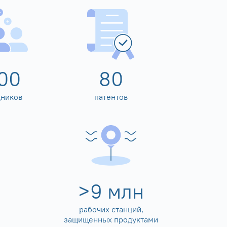
00
80
дников
патентов
>
10
млн
рабочих станций,
защищенных продуктами