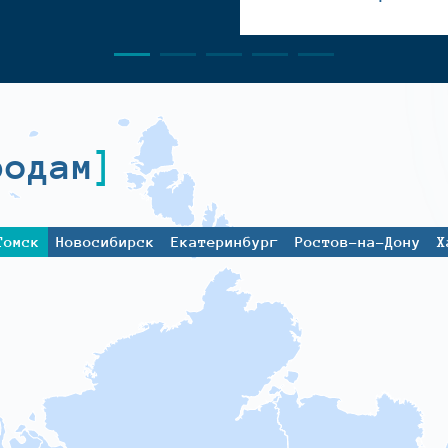
родам
Томск
Новосибирск
Екатеринбург
Ростов-на-Дону
Х