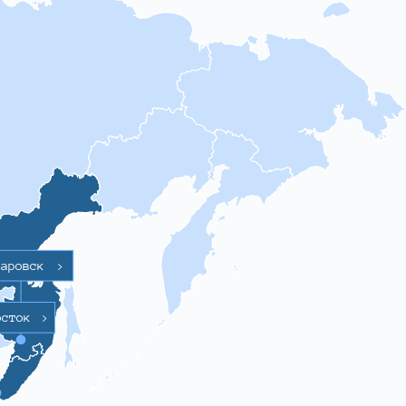
баровск
>
осток
>