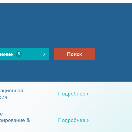
ление
Поиск
5
ационная
Подробнее
рия
е
рирование &
Подробнее