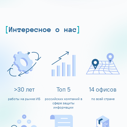
Интересное о нас
>
30
лет
Топ
5
14
офисов
работы на рынке ИБ
российских компаний в
по всей стране
сфере защиты
информации