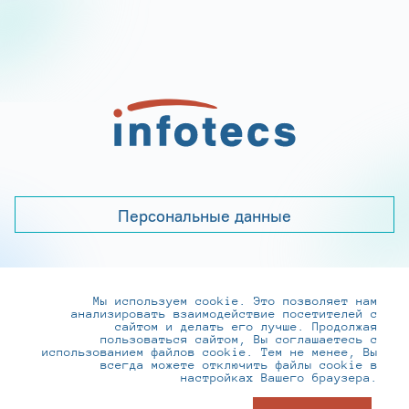
Персональные данные
Мы используем cookie. Это позволяет нам
+7 (495) 737-6192, 8-800-250-0-260
анализировать взаимодействие посетителей с
practice@infotecs.ru
,
hr@infotecs.ru
сайтом и делать его лучше. Продолжая
пользоваться сайтом, Вы соглашаетесь с
127273, г. Москва, Отрадная ул., 2Б строение 1
использованием файлов cookie. Тем не менее, Вы
всегда можете отключить файлы cookie в
настройках Вашего браузера.
© ИнфоТеКС 2020-2026