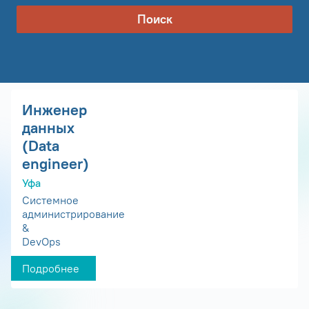
Поиск
Инженер
данных
(Data
engineer)
Уфа
Системное
администрирование
&
DevOps
Подробнее