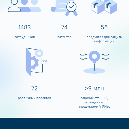
1600
80
60
сотрудников
патентов
продуктов для защиты
информации
80
>
10
млн
различных проектов
рабочих станций,
защищенных
продуктами ViPNet