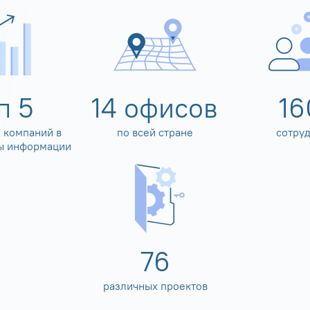
оп
5
14
офисов
16
 компаний в
по всей стране
сотру
ы информации
80
различных проектов