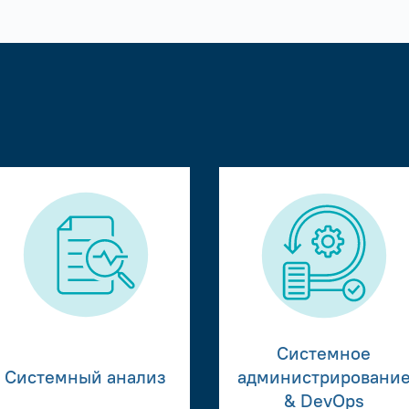
Системное
Системный анализ
администрировани
& DevOps