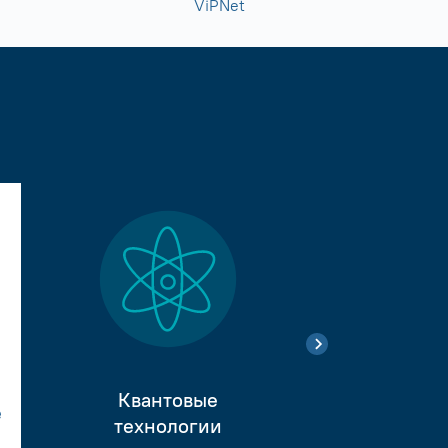
ViPNet
Квантовые
е
Тестиро
технологии