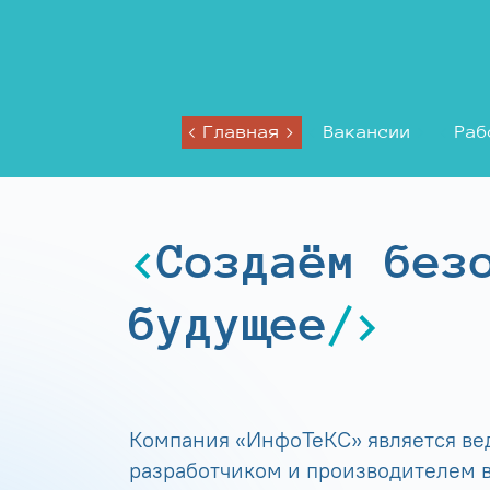
Главная
Вакансии
Раб
Создаём без
будущее
Компания «ИнфоТеКС» является в
разработчиком и производителем в