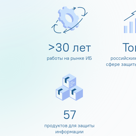
>
30
лет
Т
работы на рынке ИБ
российских
сфере защит
60
продуктов для защиты
информации