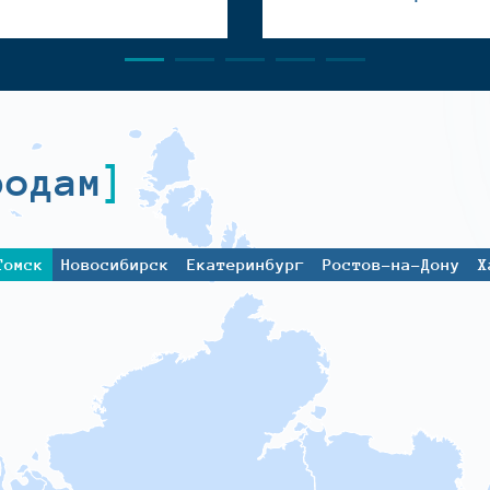
родам
Томск
Новосибирск
Екатеринбург
Ростов-на-Дону
Х