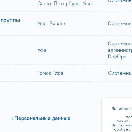
Системны
Санкт-Петербург, Уфа
 группы
Уфа, Рязань
Системны
Системно
Уфа
админист
DevOps
Томск, Уфа
Системны
Мы испол
по
Персональные данные
лучше.
Вы согла
cookie.