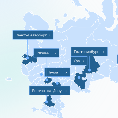
Санкт-Петербург
>
Екатеринбург
>
Рязань
>
Уфа
>
Пенза
>
Ростов-на-Дону
>