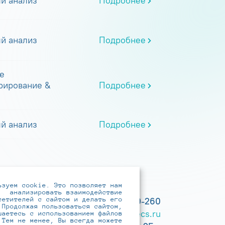
й анализ
Подробнее
й анализ
Подробнее
е
рирование &
Подробнее
й анализ
Подробнее
ьзуем cookie. Это позволяет нам
анализировать взаимодействие
сетителей с сайтом и делать его
+7 (495) 737-6192, 8-800-250-0-260
 Продолжая пользоваться сайтом,
practice@infotecs.ru
,
hr@infotecs.ru
шаетесь с использованием файлов
 Тем не менее, Вы всегда можете