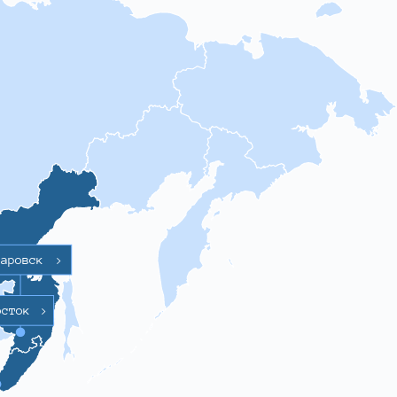
баровск
>
осток
>