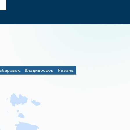
абаровск
Владивосток
Рязань