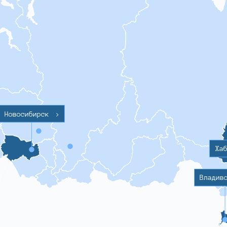
Новосибирск
>
Ха
Владив