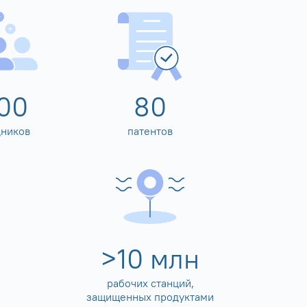
00
80
дников
патентов
>
10
млн
рабочих станций,
защищенных продуктами