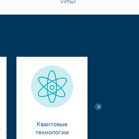
ViPNet
Квантовые
е
Тестиро
технологии