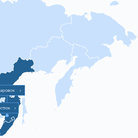
баровск
>
осток
>