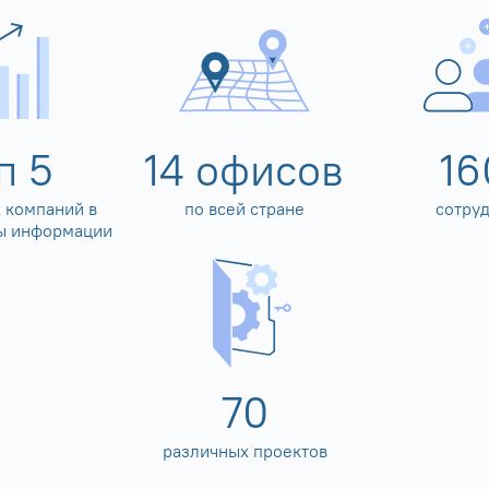
оп
5
14
офисов
16
 компаний в
по всей стране
сотру
ы информации
80
различных проектов