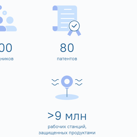
00
80
дников
патентов
>
10
млн
рабочих станций,
защищенных продуктами