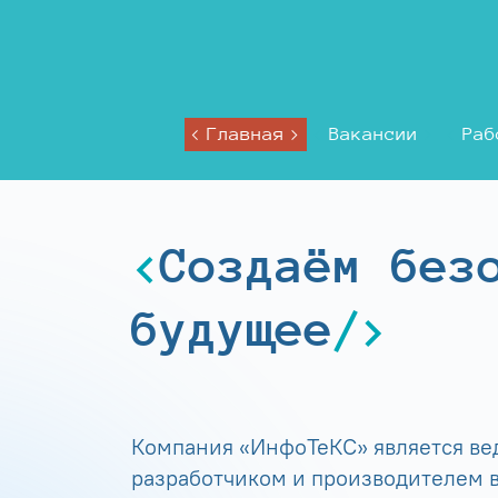
Главная
Вакансии
Раб
Создаём без
будущее
Компания «ИнфоТеКС» является в
разработчиком и производителем в