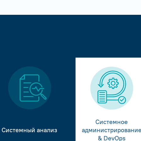
Системное
Системный анализ
администрировани
& DevOps