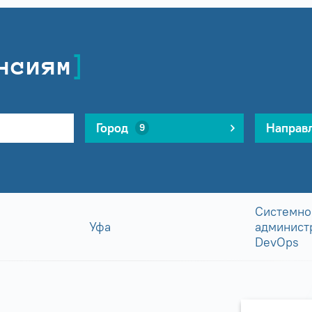
нсиям
Город
Направ
9
Системно
Уфа
админист
DevOps