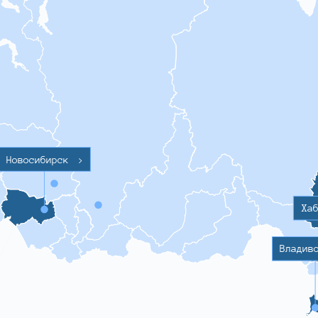
Новосибирск
>
Ха
Владив