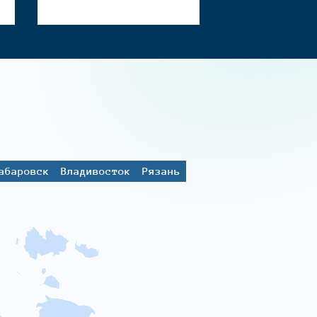
абаровск
Владивосток
Рязань