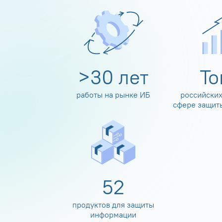
>
30
лет
Т
работы на рынке ИБ
российских
сфере защит
60
продуктов для защиты
информации