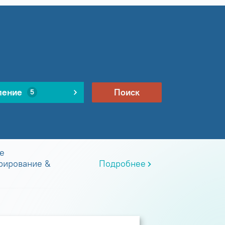
ление
Поиск
5
е
рирование &
Подробнее