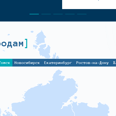
родам
Томск
Новосибирск
Екатеринбург
Ростов-на-Дону
Х