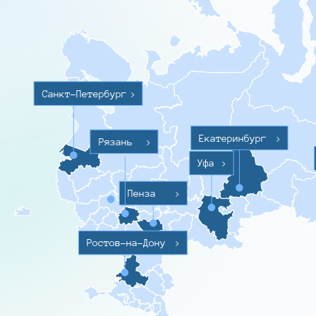
Санкт-Петербург
>
Екатеринбург
>
Рязань
>
Уфа
>
Пенза
>
Ростов-на-Дону
>