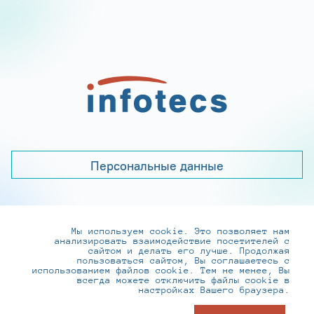
Персональные данные
Мы используем cookie. Это позволяет нам
+7 (495) 737-6192, 8-800-250-0-260
анализировать взаимодействие посетителей с
practice@infotecs.ru
,
hr@infotecs.ru
сайтом и делать его лучше. Продолжая
пользоваться сайтом, Вы соглашаетесь с
127273, г. Москва, Отрадная ул., 2Б строение 1
использованием файлов cookie. Тем не менее, Вы
всегда можете отключить файлы cookie в
настройках Вашего браузера.
© ИнфоТеКС 2020-2026