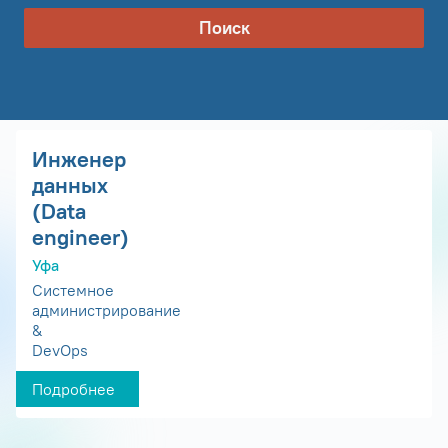
Поиск
Инженер
данных
(Data
engineer)
Уфа
Системное
администрирование
&
DevOps
Подробнее