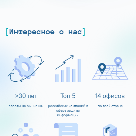
Интересное о нас
>
30
лет
Топ
5
14
офисов
работы на рынке ИБ
российских компаний в
по всей стране
сфере защиты
информации