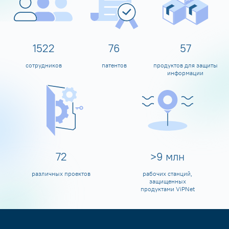
1600
80
60
сотрудников
патентов
продуктов для защиты
информации
79
>
10
млн
различных проектов
рабочих станций,
защищенных
продуктами ViPNet