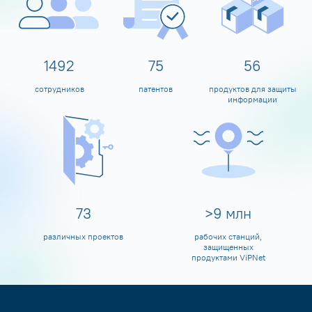
1599
80
60
сотрудников
патентов
продуктов для защиты
информации
80
>
10
млн
различных проектов
рабочих станций,
защищенных
продуктами ViPNet