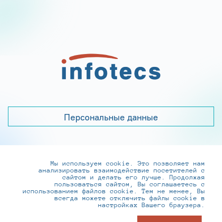
Персональные данные
Мы используем cookie. Это позволяет нам
+7 (495) 737-6192, 8-800-250-0-260
анализировать взаимодействие посетителей с
practice@infotecs.ru
,
hr@infotecs.ru
сайтом и делать его лучше. Продолжая
пользоваться сайтом, Вы соглашаетесь с
127273, г. Москва, Отрадная ул., 2Б строение 1
использованием файлов cookie. Тем не менее, Вы
всегда можете отключить файлы cookie в
настройках Вашего браузера.
© ИнфоТеКС 2020-2026