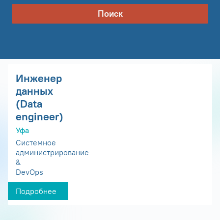
Поиск
Инженер
данных
(Data
engineer)
Уфа
Системное
администрирование
&
DevOps
Подробнее