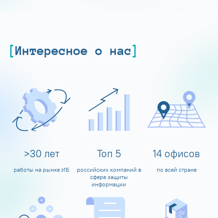
Интересное о нас
>
30
лет
Топ
5
14
офисов
работы на рынке ИБ
российских компаний в
по всей стране
сфере защиты
информации