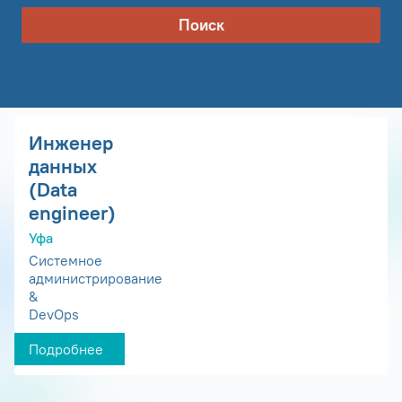
Поиск
Инженер
данных
(Data
engineer)
Уфа
Системное
администрирование
&
DevOps
Подробнее