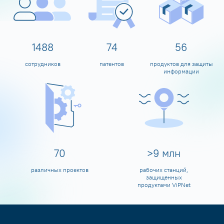
1599
80
60
сотрудников
патентов
продуктов для защиты
информации
80
>
10
млн
различных проектов
рабочих станций,
защищенных
продуктами ViPNet