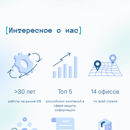
Интересное о нас
>
30
лет
Топ
5
14
офисов
работы на рынке ИБ
российских компаний в
по всей стране
сфере защиты
информации