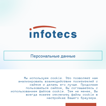
Персональные данные
Мы используем cookie. Это позволяет нам
+7 (495) 737-6192, 8-800-250-0-260
анализировать взаимодействие посетителей с
practice@infotecs.ru
,
hr@infotecs.ru
сайтом и делать его лучше. Продолжая
пользоваться сайтом, Вы соглашаетесь с
127273, г. Москва, Отрадная ул., 2Б строение 1
использованием файлов cookie. Тем не менее, Вы
всегда можете отключить файлы cookie в
настройках Вашего браузера.
© ИнфоТеКС 2020-2026