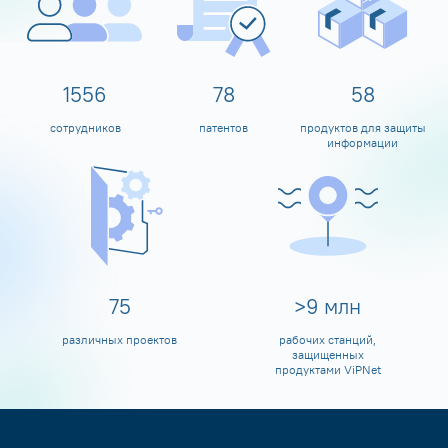
1600
80
60
сотрудников
патентов
продуктов для защиты
информации
80
>
10
млн
различных проектов
рабочих станций,
защищенных
продуктами ViPNet