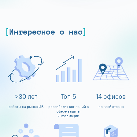
Интересное о нас
>
30
лет
Топ
5
14
офисов
работы на рынке ИБ
российских компаний в
по всей стране
сфере защиты
информации