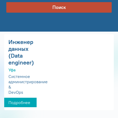
Поиск
Инженер
данных
(Data
engineer)
Уфа
Системное
администрирование
&
DevOps
Подробнее