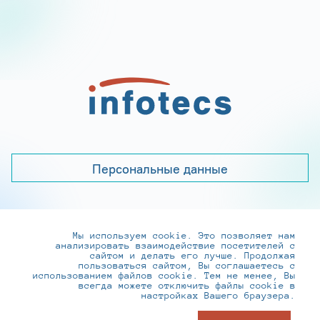
Персональные данные
Мы используем cookie. Это позволяет нам
+7 (495) 737-6192, 8-800-250-0-260
анализировать взаимодействие посетителей с
practice@infotecs.ru
,
hr@infotecs.ru
сайтом и делать его лучше. Продолжая
пользоваться сайтом, Вы соглашаетесь с
127273, г. Москва, Отрадная ул., 2Б строение 1
использованием файлов cookie. Тем не менее, Вы
всегда можете отключить файлы cookie в
настройках Вашего браузера.
© ИнфоТеКС 2020-2026