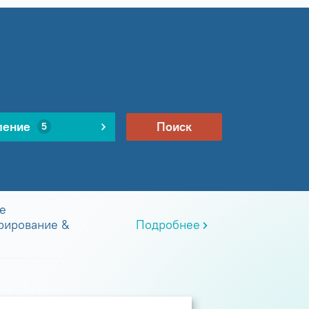
ление
Поиск
5
е
рирование &
Подробнее