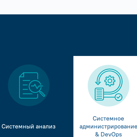
Системное
Системный анализ
администрировани
& DevOps