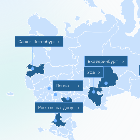
Санкт-Петербург
>
Екатеринбург
>
Уфа
>
Пенза
>
Ростов-на-Дону
>