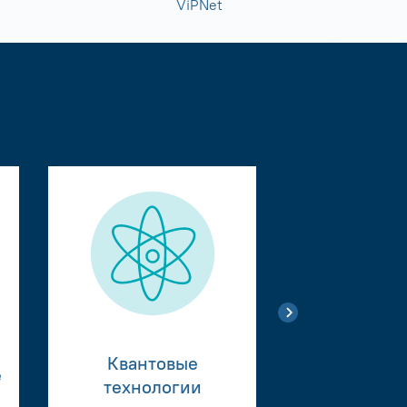
ViPNet
Квантовые
е
Тестиро
технологии