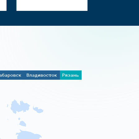
абаровск
Владивосток
Рязань