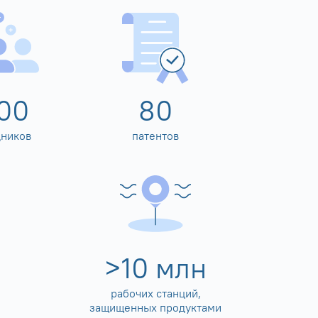
00
80
дников
патентов
>
10
млн
рабочих станций,
защищенных продуктами