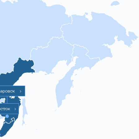
баровск
>
осток
>