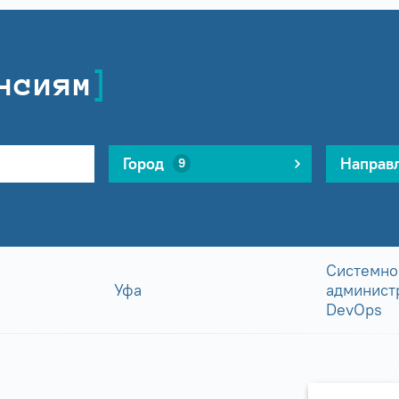
нсиям
Город
Направ
9
Системно
Уфа
админист
DevOps