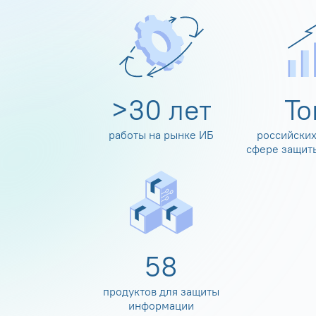
>
30
лет
Т
работы на рынке ИБ
российских
сфере защит
60
продуктов для защиты
информации