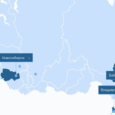
Новосибирск
>
Ха
Владив