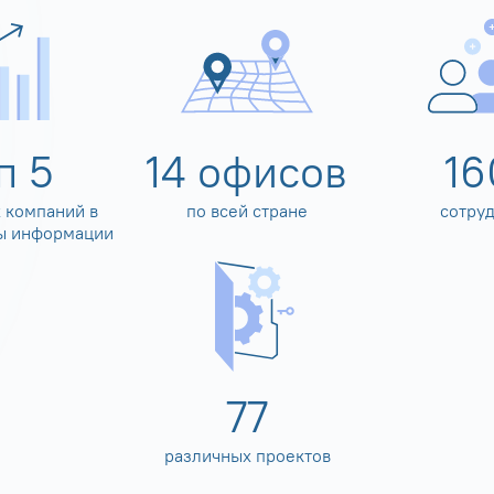
оп
5
14
офисов
16
 компаний в
по всей стране
сотру
ы информации
80
различных проектов