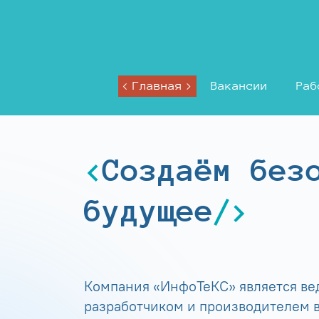
Главная
Вакансии
Раб
Создаём без
будущее
Компания «ИнфоТеКС» является в
разработчиком и производителем в