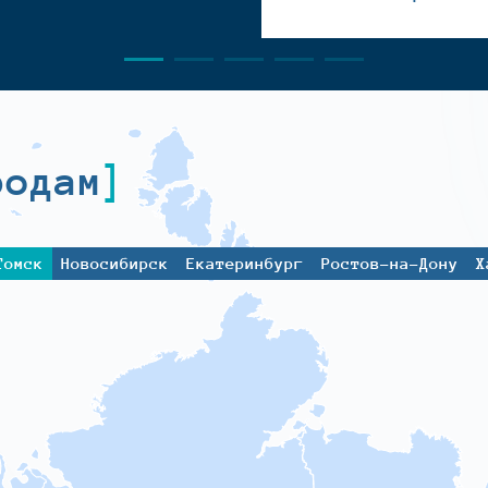
родам
Томск
Новосибирск
Екатеринбург
Ростов-на-Дону
Х