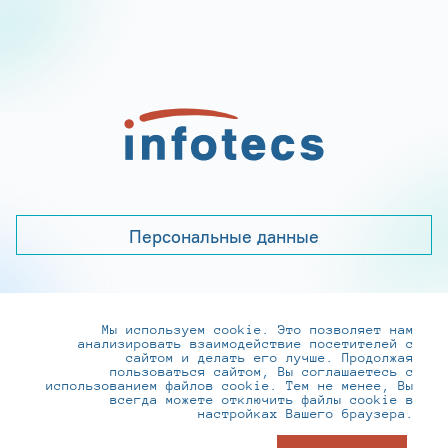
Персональные данные
Мы используем cookie. Это позволяет нам
+7 (495) 737-6192, 8-800-250-0-260
анализировать взаимодействие посетителей с
practice@infotecs.ru
,
hr@infotecs.ru
сайтом и делать его лучше. Продолжая
пользоваться сайтом, Вы соглашаетесь с
127273, г. Москва, Отрадная ул., 2Б строение 1
использованием файлов cookie. Тем не менее, Вы
всегда можете отключить файлы cookie в
настройках Вашего браузера.
© ИнфоТеКС 2020-2026