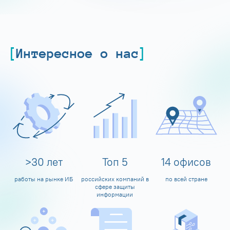
Интересное о нас
>
30
лет
Топ
5
14
офисов
работы на рынке ИБ
российских компаний в
по всей стране
сфере защиты
информации