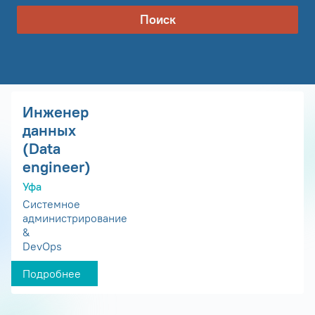
Поиск
Инженер
данных
(Data
engineer)
Уфа
Системное
администрирование
&
DevOps
Подробнее