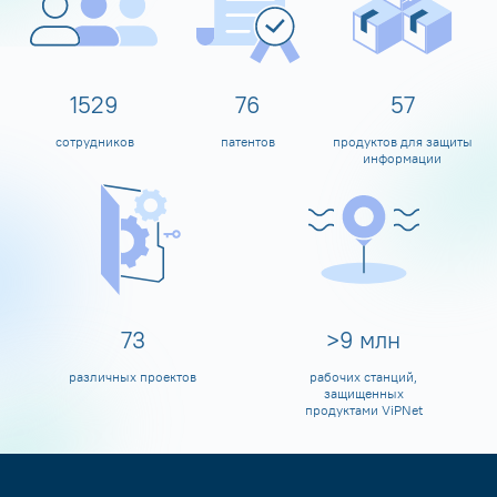
1600
80
60
сотрудников
патентов
продуктов для защиты
информации
79
>
10
млн
различных проектов
рабочих станций,
защищенных
продуктами ViPNet