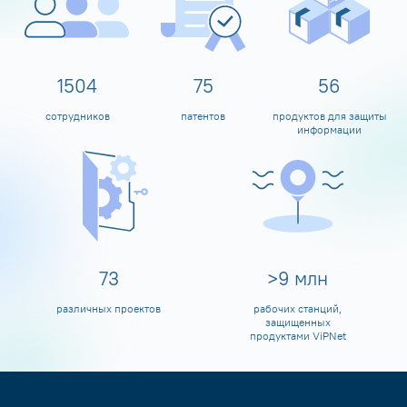
1600
80
60
сотрудников
патентов
продуктов для защиты
информации
80
>
10
млн
различных проектов
рабочих станций,
защищенных
продуктами ViPNet