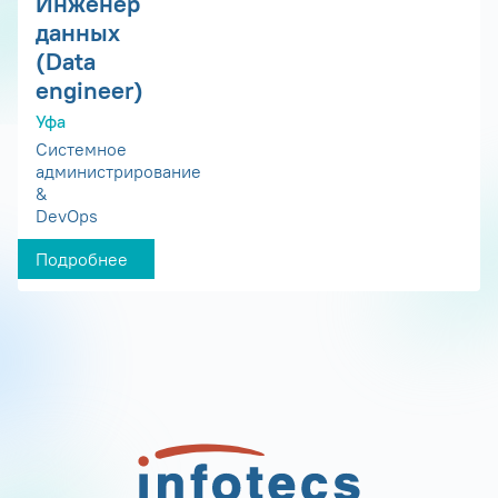
Инженер
данных
(Data
engineer)
Уфа
Системное
администрирование
&
DevOps
Подробнее