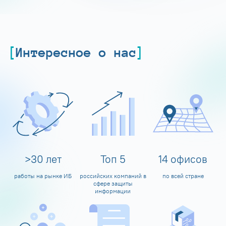
Интересное о нас
>
30
лет
Топ
5
14
офисов
работы на рынке ИБ
российских компаний в
по всей стране
сфере защиты
информации