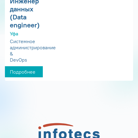
Инженер
данных
(Data
engineer)
Уфа
Системное
администрирование
&
DevOps
Подробнее