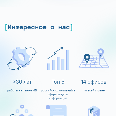
Интересное о нас
>
30
лет
Топ
5
14
офисов
работы на рынке ИБ
российских компаний в
по всей стране
сфере защиты
информации