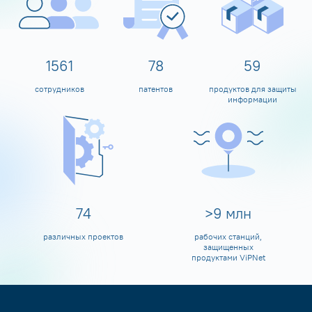
1600
80
60
сотрудников
патентов
продуктов для защиты
информации
80
>
10
млн
различных проектов
рабочих станций,
защищенных
продуктами ViPNet