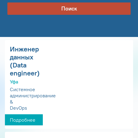
Поиск
Инженер
данных
(Data
engineer)
Уфа
Системное
администрирование
&
DevOps
Подробнее