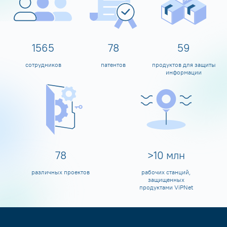
1600
80
60
сотрудников
патентов
продуктов для защиты
информации
80
>
10
млн
различных проектов
рабочих станций,
защищенных
продуктами ViPNet