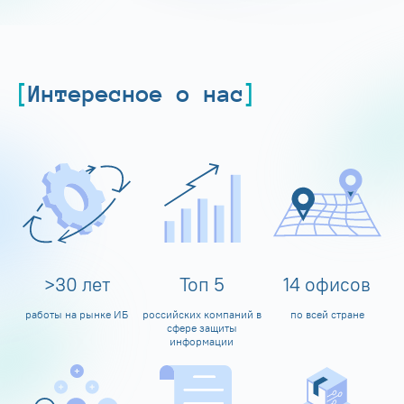
Интересное о нас
>
30
лет
Топ
5
14
офисов
работы на рынке ИБ
российских компаний в
по всей стране
сфере защиты
информации