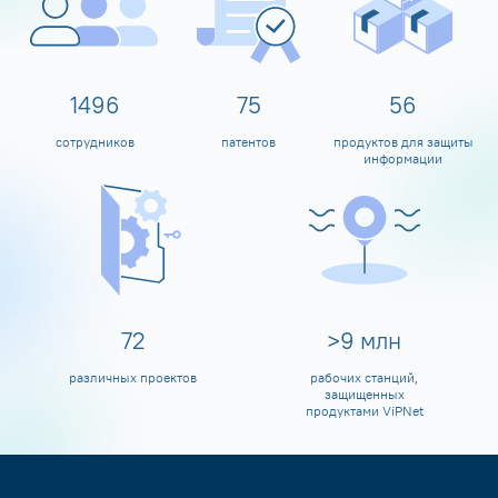
1600
80
60
сотрудников
патентов
продуктов для защиты
информации
80
>
10
млн
различных проектов
рабочих станций,
защищенных
продуктами ViPNet