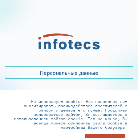
Персональные данные
Мы используем cookie. Это позволяет нам
+7 (495) 737-6192, 8-800-250-0-260
анализировать взаимодействие посетителей с
practice@infotecs.ru
,
hr@infotecs.ru
сайтом и делать его лучше. Продолжая
пользоваться сайтом, Вы соглашаетесь с
127273, г. Москва, Отрадная ул., 2Б строение 1
использованием файлов cookie. Тем не менее, Вы
всегда можете отключить файлы cookie в
настройках Вашего браузера.
© ИнфоТеКС 2020-2026