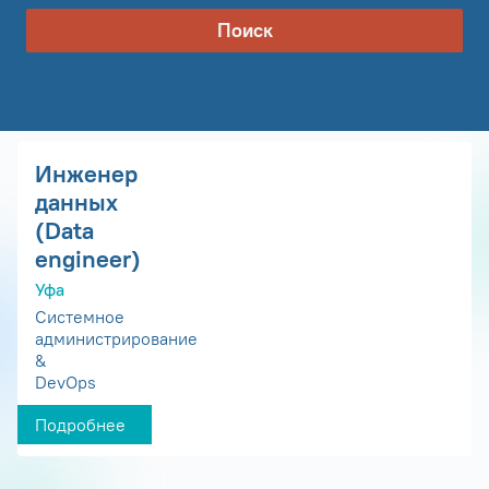
Поиск
Инженер
данных
(Data
engineer)
Уфа
Системное
администрирование
&
DevOps
Подробнее