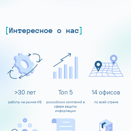
Интересное о нас
>
30
лет
Топ
5
14
офисов
работы на рынке ИБ
российских компаний в
по всей стране
сфере защиты
информации