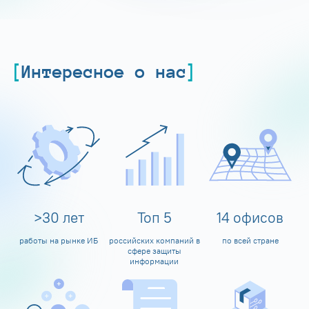
Интересное о нас
>
30
лет
Топ
5
14
офисов
работы на рынке ИБ
российских компаний в
по всей стране
сфере защиты
информации