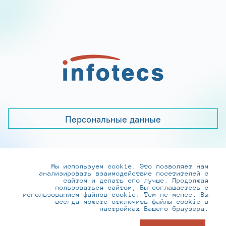
Персональные данные
Мы используем cookie. Это позволяет нам
+7 (495) 737-6192, 8-800-250-0-260
анализировать взаимодействие посетителей с
practice@infotecs.ru
,
hr@infotecs.ru
сайтом и делать его лучше. Продолжая
пользоваться сайтом, Вы соглашаетесь с
127273, г. Москва, Отрадная ул., 2Б строение 1
использованием файлов cookie. Тем не менее, Вы
всегда можете отключить файлы cookie в
настройках Вашего браузера.
© ИнфоТеКС 2020-2026