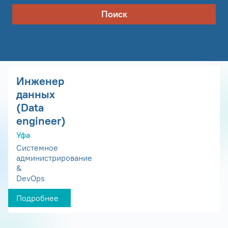
Поиск
Инженер
данных
(Data
engineer)
Уфа
Системное
администрирование
&
DevOps
Подробнее