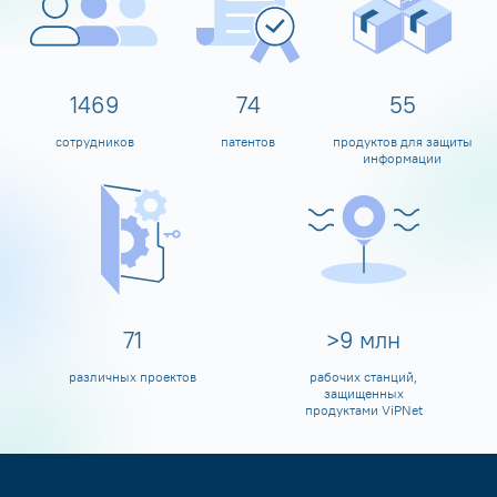
1598
80
60
сотрудников
патентов
продуктов для защиты
информации
80
>
10
млн
различных проектов
рабочих станций,
защищенных
продуктами ViPNet