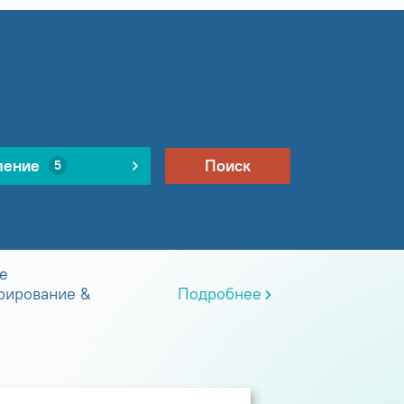
ление
Поиск
5
е
рирование &
Подробнее