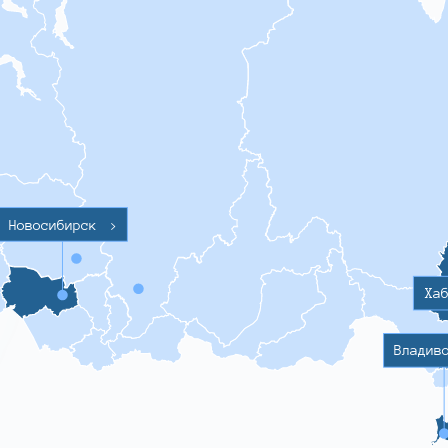
Новосибирск
>
Ха
Владив