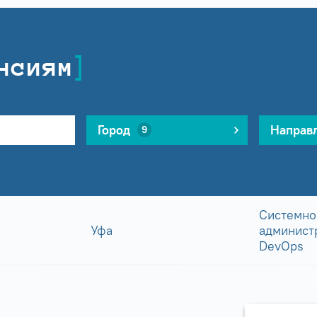
нсиям
Город
Направ
9
Системно
Уфа
админист
DevOps