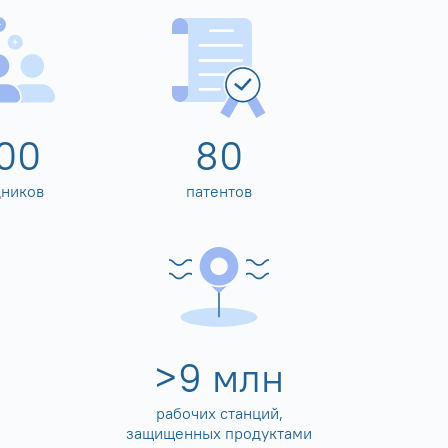
00
80
дников
патентов
>
10
млн
рабочих станций,
защищенных продуктами