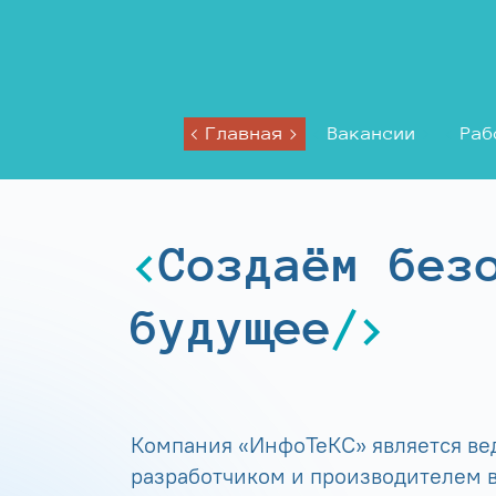
Главная
Вакансии
Раб
Создаём без
будущее
Компания «ИнфоТеКС» является в
разработчиком и производителем в