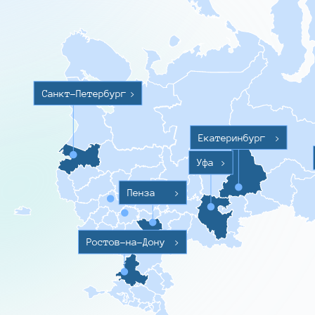
Санкт-Петербург
>
Екатеринбург
>
Уфа
>
Пенза
>
Ростов-на-Дону
>