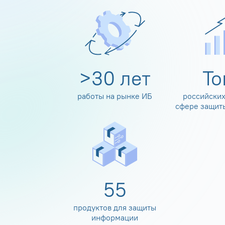
>
30
лет
Т
работы на рынке ИБ
российских
сфере защит
60
продуктов для защиты
информации