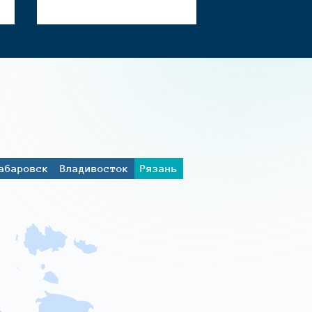
абаровск
Владивосток
Рязань