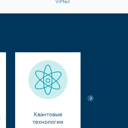
ViPNet
Квантовые
е
Тестиро
технологии