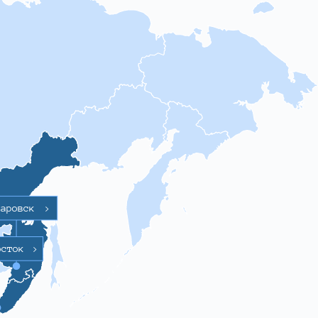
баровск
>
осток
>