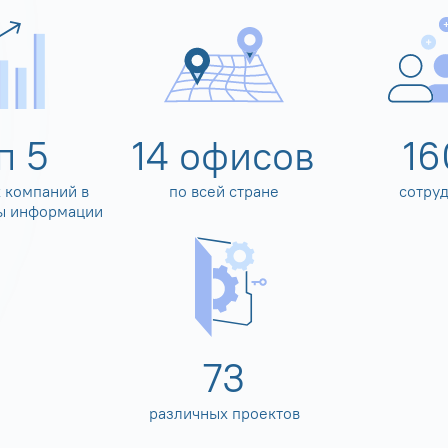
оп
5
14
офисов
16
 компаний в
по всей стране
сотру
ы информации
80
различных проектов