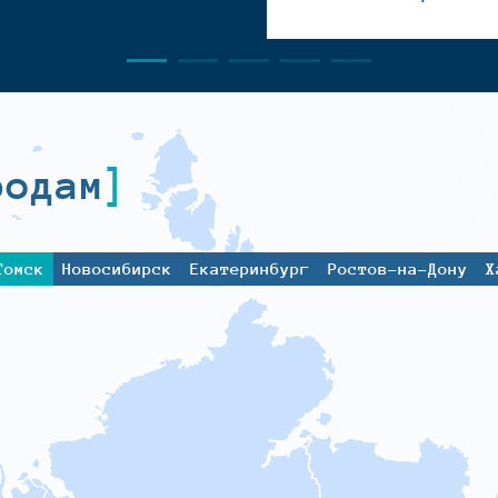
родам
Томск
Новосибирск
Екатеринбург
Ростов-на-Дону
Х