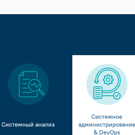
Системное
Системный анализ
администрировани
& DevOps