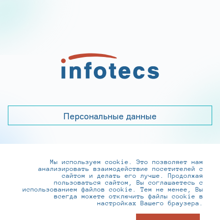
Персональные данные
Мы используем cookie. Это позволяет нам
+7 (495) 737-6192, 8-800-250-0-260
анализировать взаимодействие посетителей с
practice@infotecs.ru
,
hr@infotecs.ru
сайтом и делать его лучше. Продолжая
пользоваться сайтом, Вы соглашаетесь с
127273, г. Москва, Отрадная ул., 2Б строение 1
использованием файлов cookie. Тем не менее, Вы
всегда можете отключить файлы cookie в
настройках Вашего браузера.
© ИнфоТеКС 2020-2026