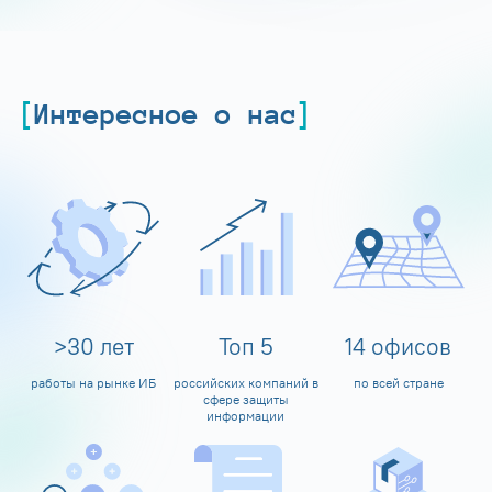
Интересное о нас
>
30
лет
Топ
5
14
офисов
работы на рынке ИБ
российских компаний в
по всей стране
сфере защиты
информации