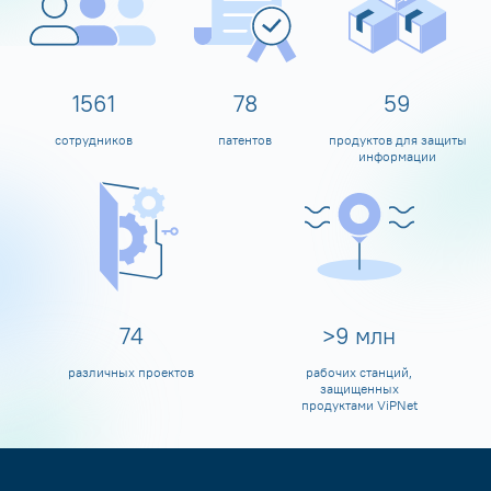
1600
80
60
сотрудников
патентов
продуктов для защиты
информации
80
>
10
млн
различных проектов
рабочих станций,
защищенных
продуктами ViPNet