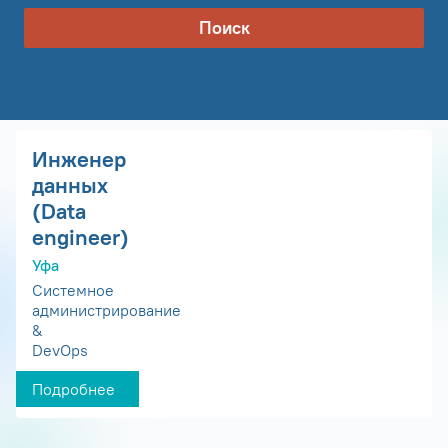
Поиск
Инженер
данных
(Data
engineer)
Уфа
Системное
администрирование
&
DevOps
Подробнее