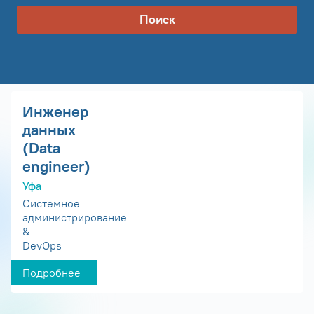
Поиск
Инженер
данных
(Data
engineer)
Уфа
Системное
администрирование
&
DevOps
Подробнее