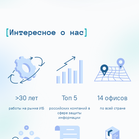
Интересное о нас
>
30
лет
Топ
5
14
офисов
работы на рынке ИБ
российских компаний в
по всей стране
сфере защиты
информации