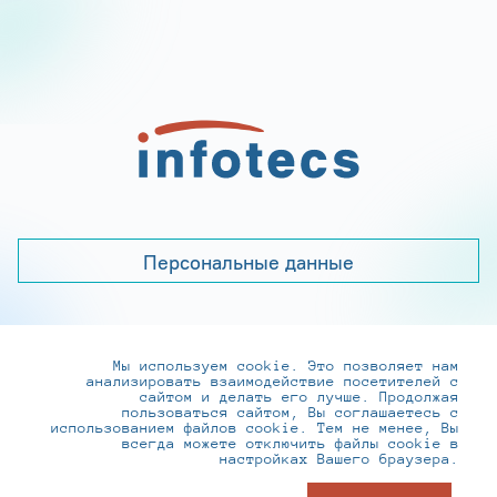
Персональные данные
Мы используем cookie. Это позволяет нам
+7 (495) 737-6192, 8-800-250-0-260
анализировать взаимодействие посетителей с
practice@infotecs.ru
,
hr@infotecs.ru
сайтом и делать его лучше. Продолжая
пользоваться сайтом, Вы соглашаетесь с
127273, г. Москва, Отрадная ул., 2Б строение 1
использованием файлов cookie. Тем не менее, Вы
всегда можете отключить файлы cookie в
настройках Вашего браузера.
© ИнфоТеКС 2020-2026