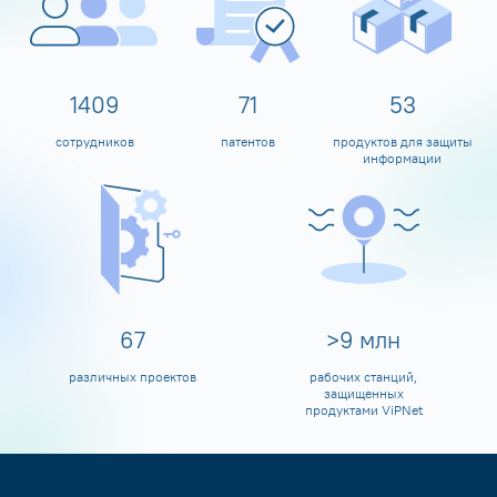
1593
80
60
сотрудников
патентов
продуктов для защиты
информации
79
>
10
млн
различных проектов
рабочих станций,
защищенных
продуктами ViPNet