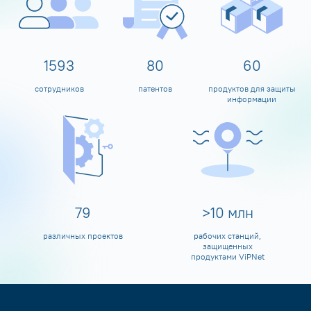
1600
80
60
сотрудников
патентов
продуктов для защиты
информации
80
>
10
млн
различных проектов
рабочих станций,
защищенных
продуктами ViPNet