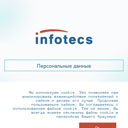
Персональные данные
Мы используем cookie. Это позволяет нам
+7 (495) 737-6192, 8-800-250-0-260
анализировать взаимодействие посетителей с
practice@infotecs.ru
,
hr@infotecs.ru
сайтом и делать его лучше. Продолжая
пользоваться сайтом, Вы соглашаетесь с
127273, г. Москва, Отрадная ул., 2Б строение 1
использованием файлов cookie. Тем не менее, Вы
всегда можете отключить файлы cookie в
настройках Вашего браузера.
© ИнфоТеКС 2020-2026
Ок