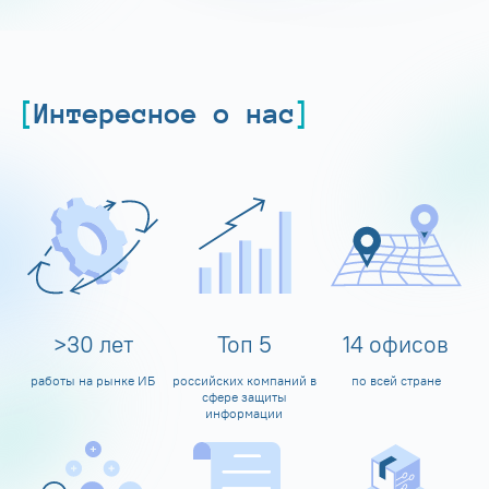
Интересное о нас
>
30
лет
Топ
5
14
офисов
работы на рынке ИБ
российских компаний в
по всей стране
сфере защиты
информации