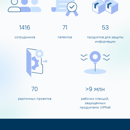
1597
80
60
сотрудников
патентов
продуктов для защиты
информации
80
>
10
млн
различных проектов
рабочих станций,
защищенных
продуктами ViPNet