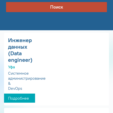
Поиск
Инженер
данных
(Data
engineer)
Уфа
Системное
администрирование
&
DevOps
Подробнее