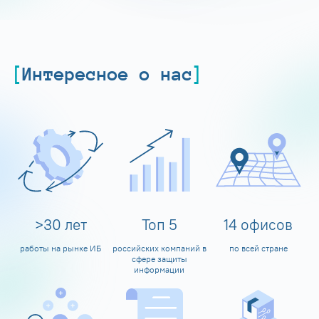
Интересное о нас
>
30
лет
Топ
5
14
офисов
работы на рынке ИБ
российских компаний в
по всей стране
сфере защиты
информации