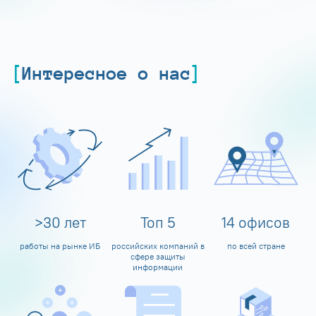
Интересное о нас
>
30
лет
Топ
5
14
офисов
работы на рынке ИБ
российских компаний в
по всей стране
сфере защиты
информации