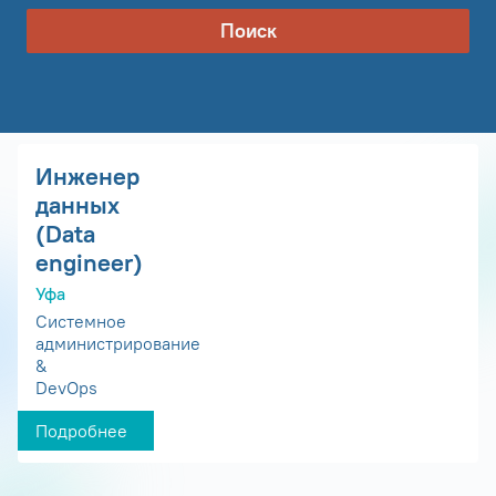
Поиск
Инженер
данных
(Data
engineer)
Уфа
Системное
администрирование
&
DevOps
Подробнее