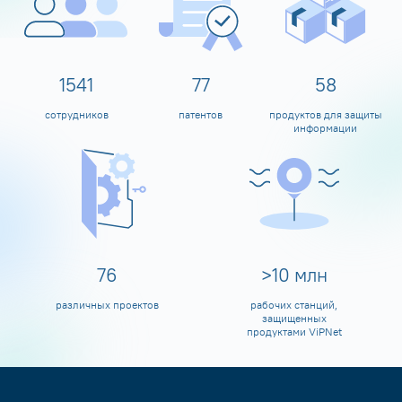
1600
80
60
сотрудников
патентов
продуктов для защиты
информации
80
>
10
млн
различных проектов
рабочих станций,
защищенных
продуктами ViPNet