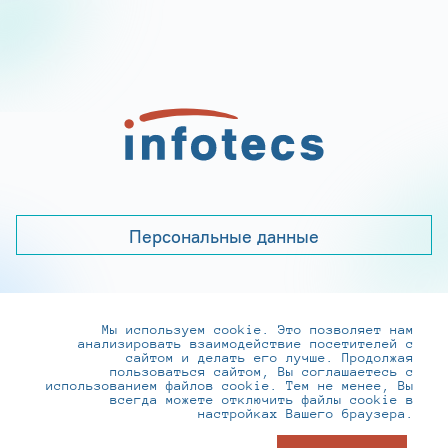
Персональные данные
Мы используем cookie. Это позволяет нам
+7 (495) 737-6192, 8-800-250-0-260
анализировать взаимодействие посетителей с
practice@infotecs.ru
,
hr@infotecs.ru
сайтом и делать его лучше. Продолжая
пользоваться сайтом, Вы соглашаетесь с
127273, г. Москва, Отрадная ул., 2Б строение 1
использованием файлов cookie. Тем не менее, Вы
всегда можете отключить файлы cookie в
настройках Вашего браузера.
© ИнфоТеКС 2020-2026