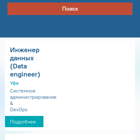
Поиск
Инженер
данных
(Data
engineer)
Уфа
Системное
администрирование
&
DevOps
Подробнее