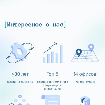
Интересное о нас
>
30
лет
Топ
5
14
офисов
работы на рынке ИБ
российских компаний в
по всей стране
сфере защиты
информации