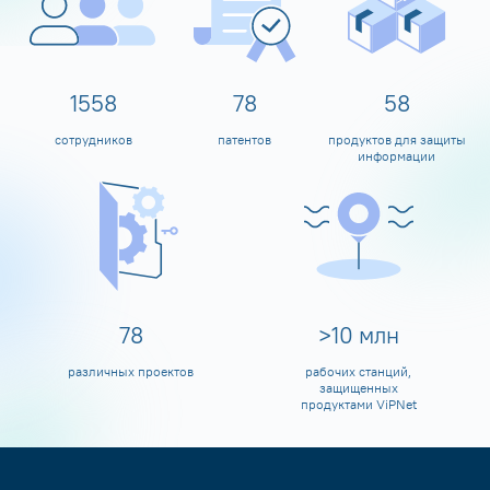
1600
80
60
сотрудников
патентов
продуктов для защиты
информации
80
>
10
млн
различных проектов
рабочих станций,
защищенных
продуктами ViPNet