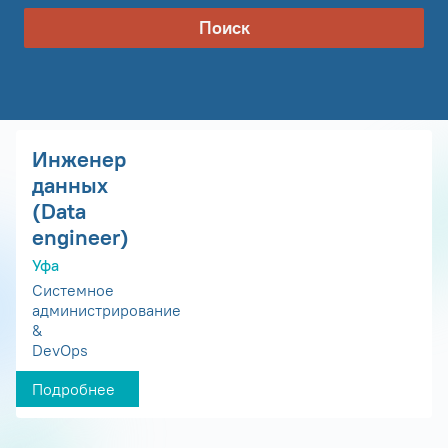
Поиск
Инженер
данных
(Data
engineer)
Уфа
Системное
администрирование
&
DevOps
Подробнее