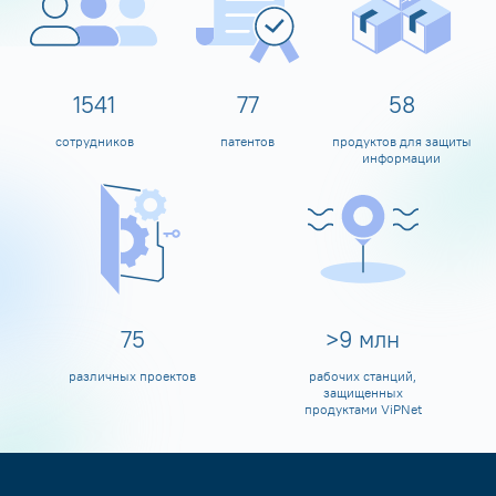
1600
80
60
сотрудников
патентов
продуктов для защиты
информации
80
>
10
млн
различных проектов
рабочих станций,
защищенных
продуктами ViPNet