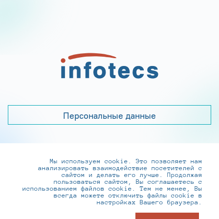
Персональные данные
Мы используем cookie. Это позволяет нам
+7 (495) 737-6192, 8-800-250-0-260
анализировать взаимодействие посетителей с
practice@infotecs.ru
,
hr@infotecs.ru
сайтом и делать его лучше. Продолжая
пользоваться сайтом, Вы соглашаетесь с
127273, г. Москва, Отрадная ул., 2Б строение 1
использованием файлов cookie. Тем не менее, Вы
всегда можете отключить файлы cookie в
настройках Вашего браузера.
© ИнфоТеКС 2020-2026