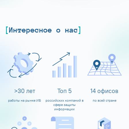
Интересное о нас
>
30
лет
Топ
5
14
офисов
работы на рынке ИБ
российских компаний в
по всей стране
сфере защиты
информации