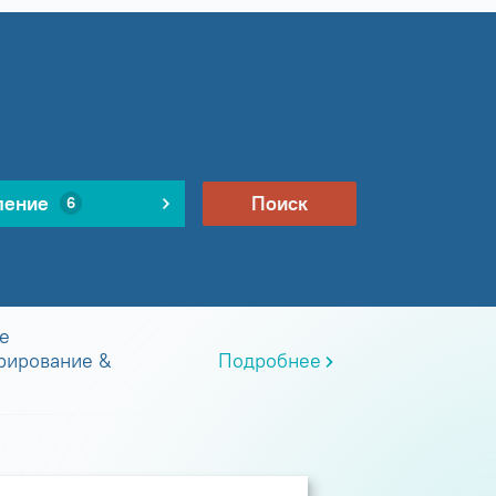
ление
Поиск
6
е
рирование &
Подробнее