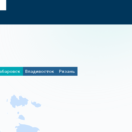
абаровск
Владивосток
Рязань