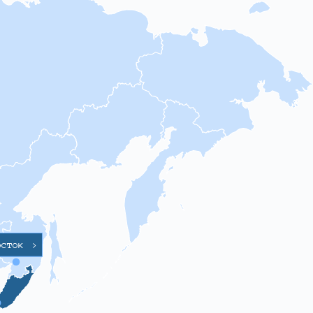
осток
>