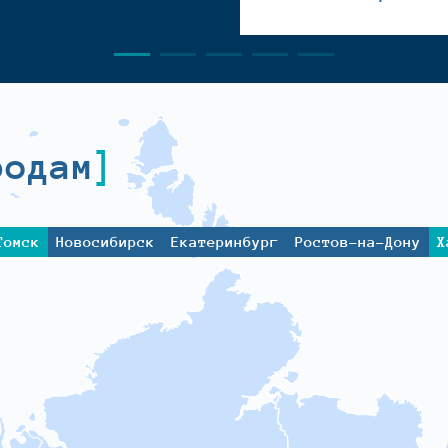
родам
Томск
Новосибирск
Екатеринбург
Ростов-на-Дону
Х