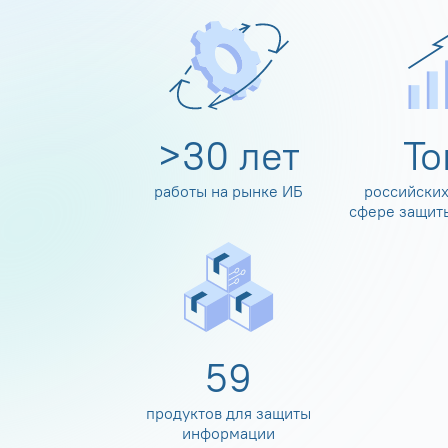
>
30
лет
Т
работы на рынке ИБ
российских
сфере защит
60
продуктов для защиты
информации