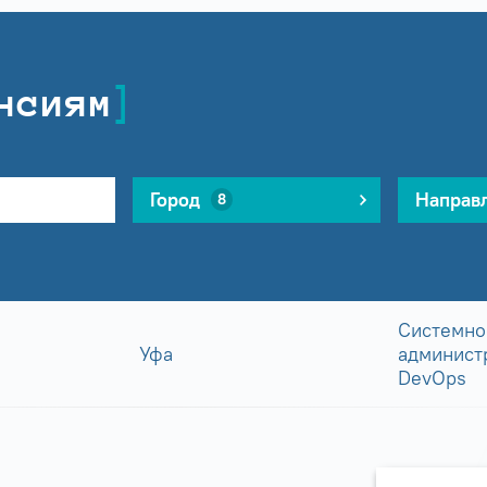
нсиям
Город
Направ
8
Системно
Уфа
админист
DevOps