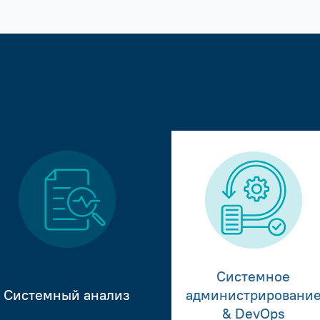
Системное
Системный анализ
администрировани
& DevOps