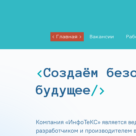
Главная
Вакансии
Раб
Создаём без
будущее
Компания «ИнфоТеКС» является в
разработчиком и производителем в