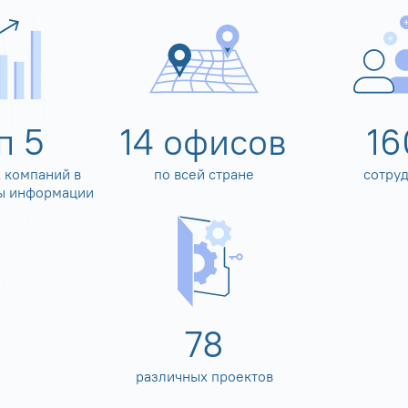
оп
5
14
офисов
16
 компаний в
по всей стране
сотру
ы информации
80
различных проектов