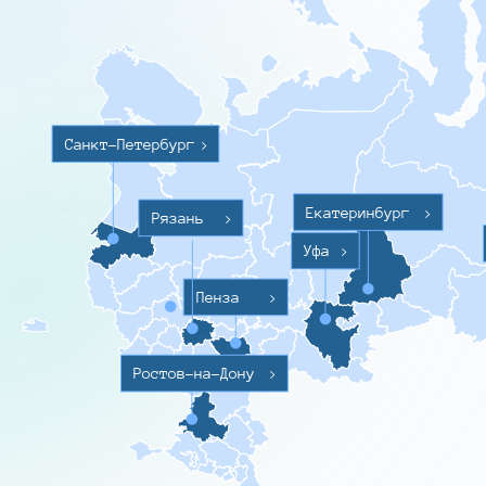
Санкт-Петербург
>
Екатеринбург
>
Рязань
>
Уфа
>
Пенза
>
Ростов-на-Дону
>