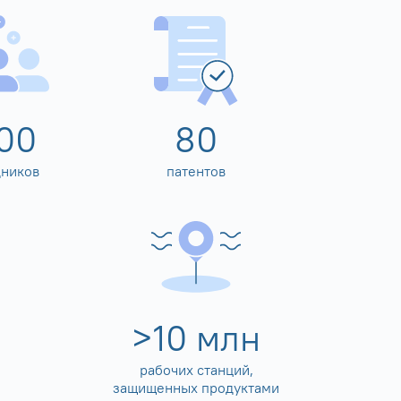
00
80
дников
патентов
>
10
млн
рабочих станций,
защищенных продуктами