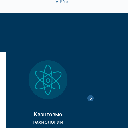
ViPNet
Квантовые
е
Тестиро
технологии