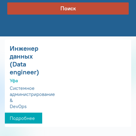
Поиск
Инженер
данных
(Data
engineer)
Уфа
Системное
администрирование
&
DevOps
Подробнее