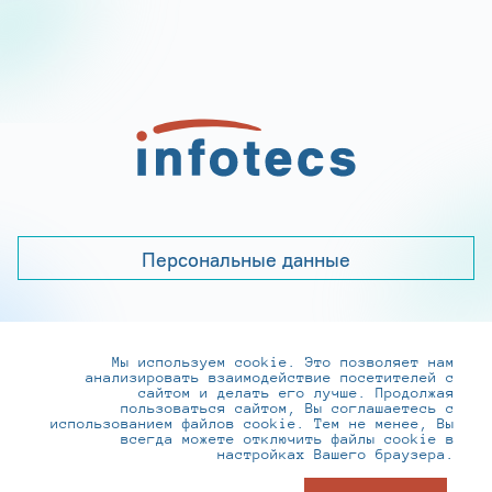
Персональные данные
Мы используем cookie. Это позволяет нам
+7 (495) 737-6192, 8-800-250-0-260
анализировать взаимодействие посетителей с
practice@infotecs.ru
,
hr@infotecs.ru
сайтом и делать его лучше. Продолжая
пользоваться сайтом, Вы соглашаетесь с
127273, г. Москва, Отрадная ул., 2Б строение 1
использованием файлов cookie. Тем не менее, Вы
всегда можете отключить файлы cookie в
настройках Вашего браузера.
© ИнфоТеКС 2020-2026