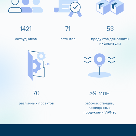
1595
80
60
сотрудников
патентов
продуктов для защиты
информации
80
>
10
млн
различных проектов
рабочих станций,
защищенных
продуктами ViPNet