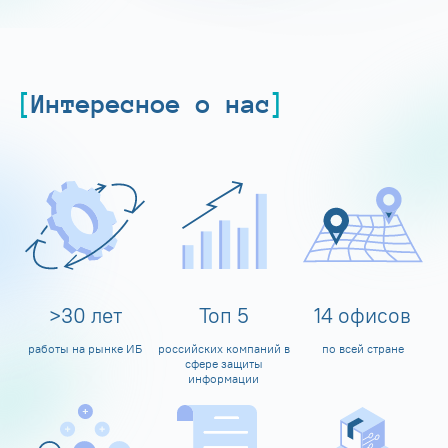
Интересное о нас
>
30
лет
Топ
5
14
офисов
работы на рынке ИБ
российских компаний в
по всей стране
сфере защиты
информации