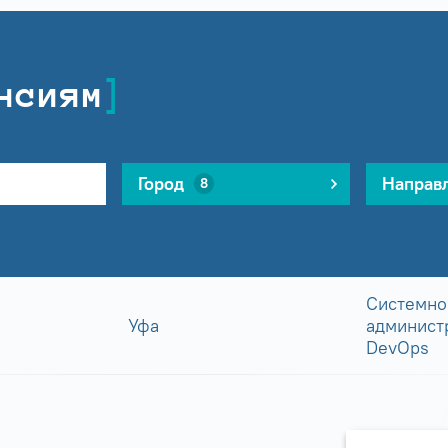
нсиям
Город
Направ
8
Системно
Уфа
админист
DevOps