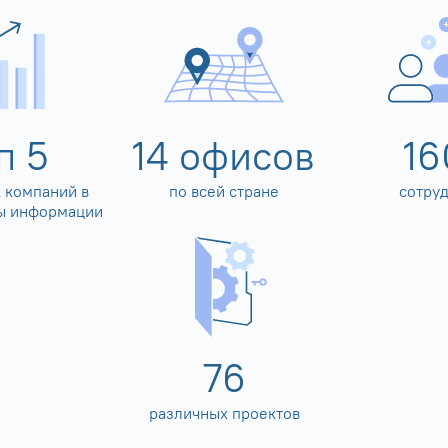
оп
5
14
офисов
16
 компаний в
по всей стране
сотру
ы информации
80
различных проектов