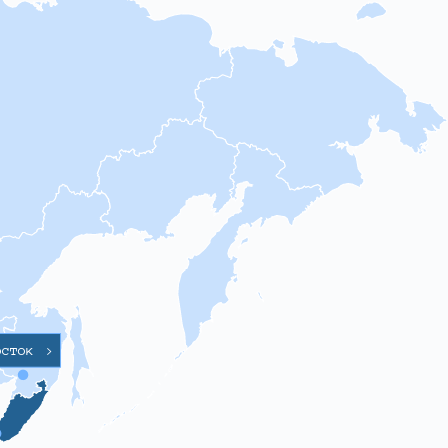
осток
>