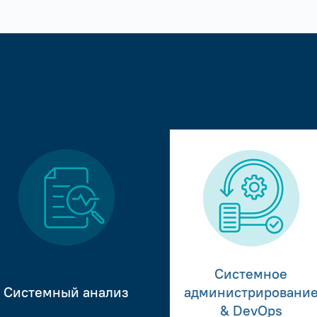
Системное
Системный анализ
администрировани
& DevOps