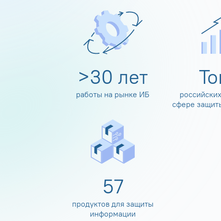
>
30
лет
Т
работы на рынке ИБ
российских
сфере защит
60
продуктов для защиты
информации