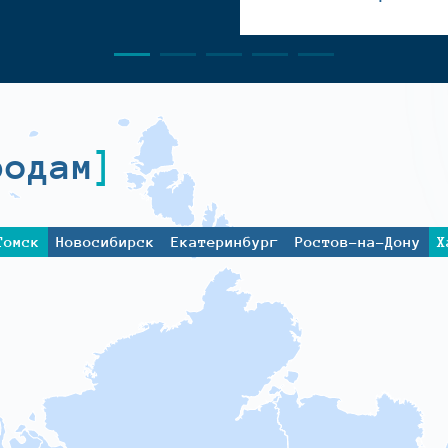
родам
Томск
Новосибирск
Екатеринбург
Ростов-на-Дону
Х