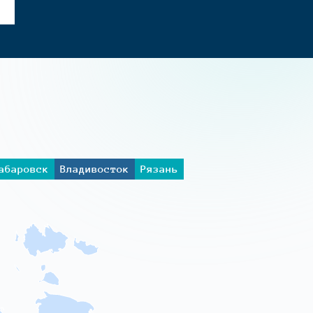
абаровск
Владивосток
Рязань