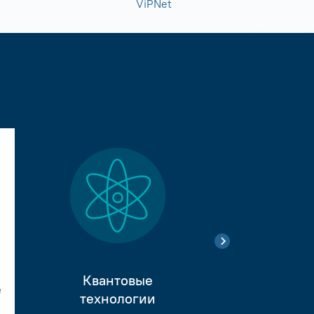
ViPNet
Квантовые
е
Тестиро
технологии