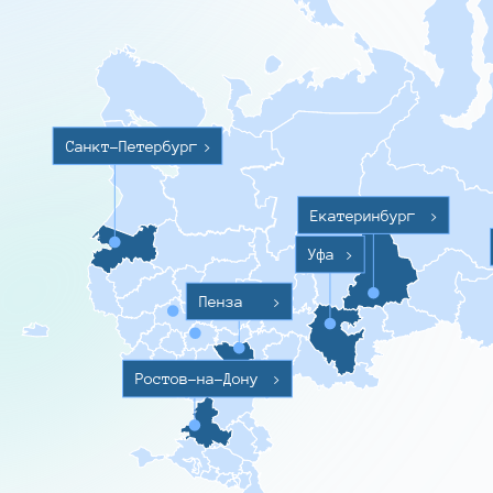
Санкт-Петербург
>
Екатеринбург
>
Уфа
>
Пенза
>
Ростов-на-Дону
>