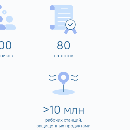
00
80
дников
патентов
>
10
млн
рабочих станций,
защищенных продуктами