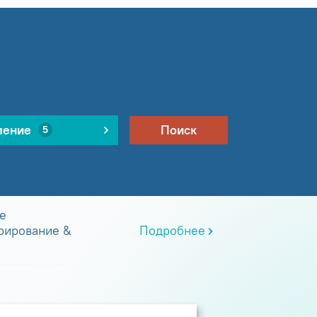
ление
Поиск
5
е
рирование &
Подробнее