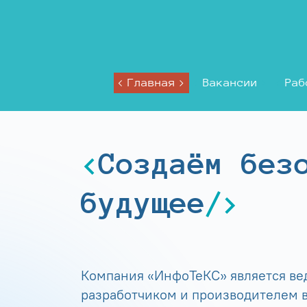
Главная
Вакансии
Раб
Создаём без
будущее
Компания «ИнфоТеКС» является в
разработчиком и производителем в