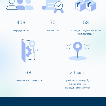
1598
80
60
сотрудников
патентов
продуктов для защиты
информации
80
>
10
млн
различных проектов
рабочих станций,
защищенных
продуктами ViPNet