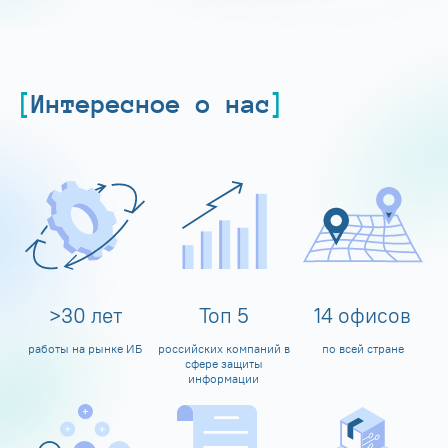
Интересное о нас
>
30
лет
Топ
5
14
офисов
работы на рынке ИБ
российских компаний в
по всей стране
сфере защиты
информации