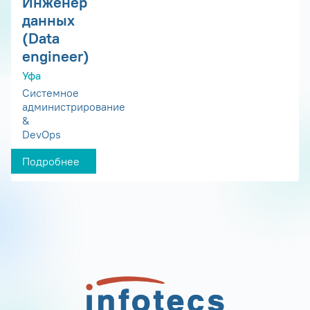
Инженер
данных
(Data
engineer)
Уфа
Системное
администрирование
&
DevOps
Подробнее