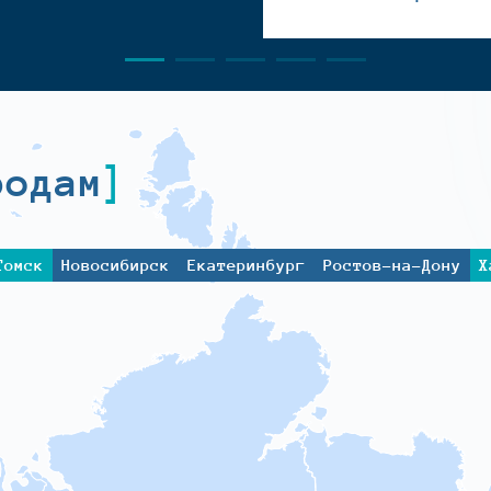
родам
Томск
Новосибирск
Екатеринбург
Ростов-на-Дону
Х