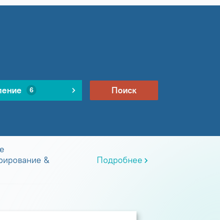
ление
Поиск
6
е
рирование &
Подробнее