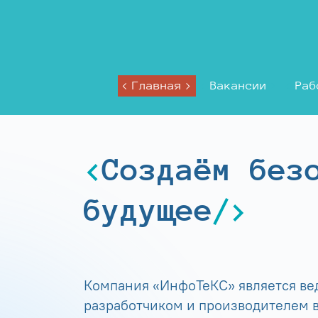
Главная
Вакансии
Раб
Создаём без
будущее
Компания «ИнфоТеКС» является в
разработчиком и производителем в