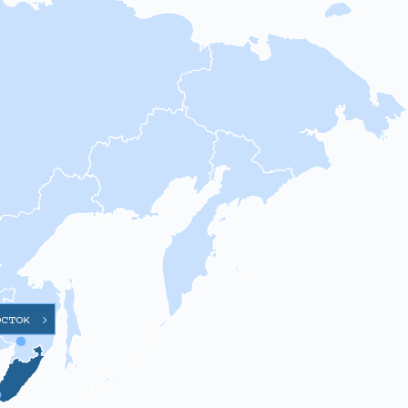
осток
>