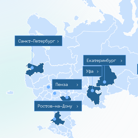
Санкт-Петербург
>
Екатеринбург
>
Уфа
>
Пенза
>
Ростов-на-Дону
>