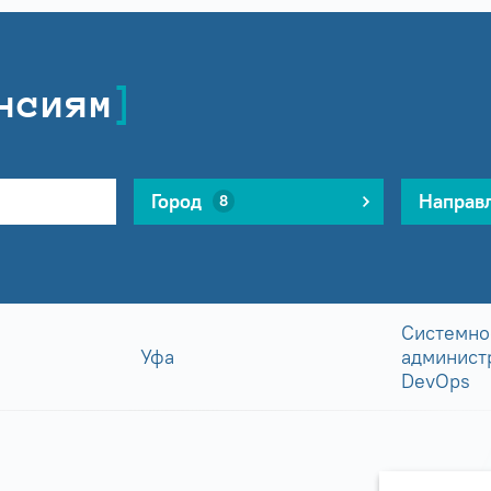
нсиям
Город
Направ
8
Системно
Уфа
админист
DevOps