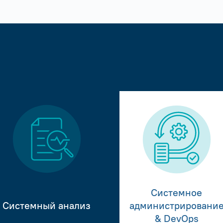
Системное
Системный анализ
администрировани
& DevOps