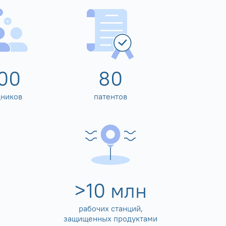
00
80
дников
патентов
>
10
млн
рабочих станций,
защищенных продуктами