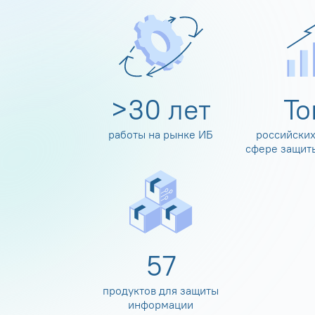
>
30
лет
Т
работы на рынке ИБ
российских
сфере защит
60
продуктов для защиты
информации