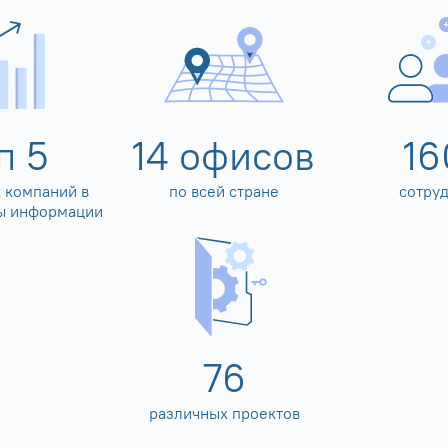
оп
5
14
офисов
16
 компаний в
по всей стране
сотру
ы информации
80
различных проектов