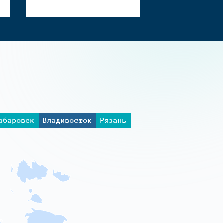
абаровск
Владивосток
Рязань