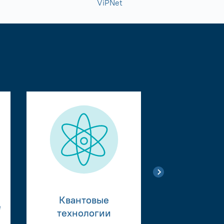
ViPNet
Квантовые
е
Тестиро
технологии