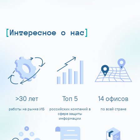
Интересное о нас
>
30
лет
Топ
5
14
офисов
работы на рынке ИБ
российских компаний в
по всей стране
сфере защиты
информации