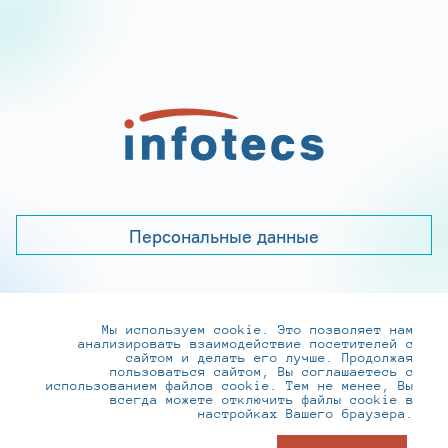
Персональные данные
Мы используем cookie. Это позволяет нам
+7 (495) 737-6192, 8-800-250-0-260
анализировать взаимодействие посетителей с
practice@infotecs.ru
,
hr@infotecs.ru
сайтом и делать его лучше. Продолжая
пользоваться сайтом, Вы соглашаетесь с
127273, г. Москва, Отрадная ул., 2Б строение 1
использованием файлов cookie. Тем не менее, Вы
всегда можете отключить файлы cookie в
настройках Вашего браузера.
© ИнфоТеКС 2020-2026