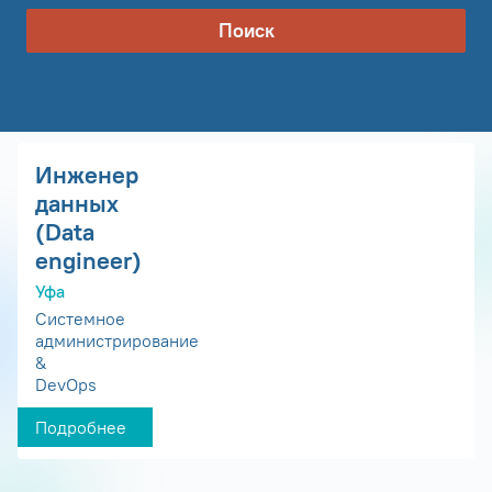
Поиск
Инженер
данных
(Data
engineer)
Уфа
Системное
администрирование
&
DevOps
Подробнее