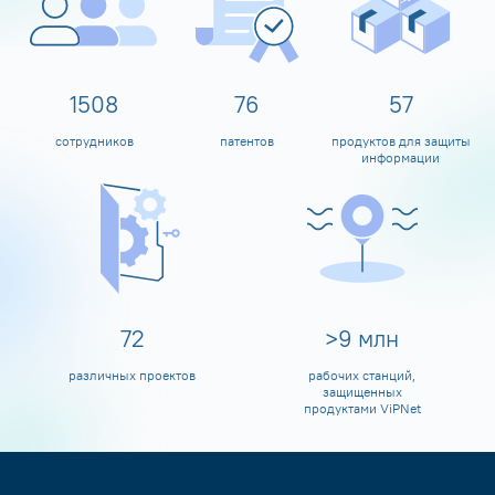
1600
80
60
сотрудников
патентов
продуктов для защиты
информации
80
>
10
млн
различных проектов
рабочих станций,
защищенных
продуктами ViPNet