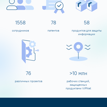
1600
80
60
сотрудников
патентов
продуктов для защиты
информации
80
>
10
млн
различных проектов
рабочих станций,
защищенных
продуктами ViPNet