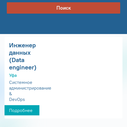
Поиск
Инженер
данных
(Data
engineer)
Уфа
Системное
администрирование
&
DevOps
Подробнее