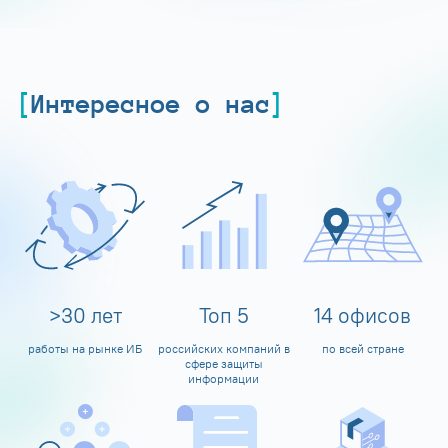
Интересное о нас
>
30
лет
Топ
5
14
офисов
работы на рынке ИБ
российских компаний в
по всей стране
сфере защиты
информации