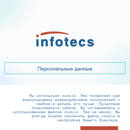
Персональные данные
Мы используем cookie. Это позволяет нам
+7 (495) 737-6192, 8-800-250-0-260
анализировать взаимодействие посетителей с
practice@infotecs.ru
,
hr@infotecs.ru
сайтом и делать его лучше. Продолжая
пользоваться сайтом, Вы соглашаетесь с
127273, г. Москва, Отрадная ул., 2Б строение 1
использованием файлов cookie. Тем не менее, Вы
всегда можете отключить файлы cookie в
настройках Вашего браузера.
© ИнфоТеКС 2020-2026