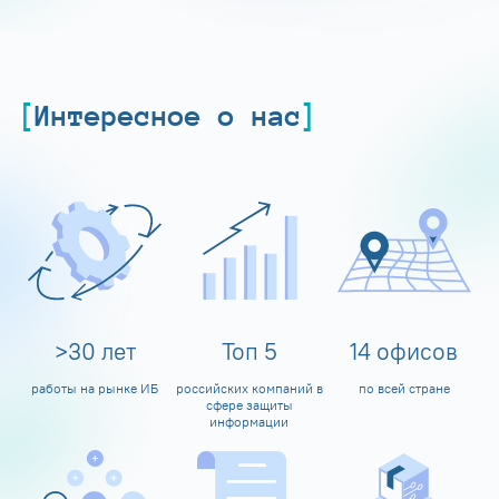
Интересное о нас
>
30
лет
Топ
5
14
офисов
работы на рынке ИБ
российских компаний в
по всей стране
сфере защиты
информации