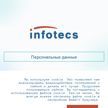
Персональные данные
Мы используем cookie. Это позволяет нам
+7 (495) 737-6192, 8-800-250-0-260
анализировать взаимодействие посетителей с
practice@infotecs.ru
,
hr@infotecs.ru
сайтом и делать его лучше. Продолжая
пользоваться сайтом, Вы соглашаетесь с
127273, г. Москва, Отрадная ул., 2Б строение 1
использованием файлов cookie. Тем не менее, Вы
всегда можете отключить файлы cookie в
настройках Вашего браузера.
© ИнфоТеКС 2020-2026