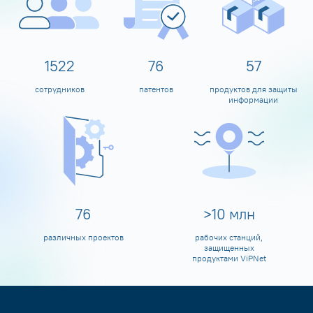
1600
80
60
сотрудников
патентов
продуктов для защиты
информации
80
>
10
млн
различных проектов
рабочих станций,
защищенных
продуктами ViPNet