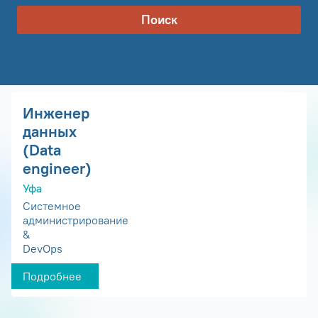
Поиск
Инженер
данных
(Data
engineer)
Уфа
Системное
администрирование
&
DevOps
Подробнее